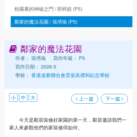
校園裏的神秘之門 / 郭梓皓 (P5)
鄰家的魔法花園 / 張琇瑜 (P5)
鄰家的魔法花園
作者： 張琇瑜
寫作年級： P5
寫作日期： 2026-5
學校：
香港道教聯合會雲泉吳禮和紀念學校
小
中
大
上一篇
下一篇
今天是鄰居裝修好家園的第一天，鄰居邀請我們一
家人來參觀他們的家裝修得如何。