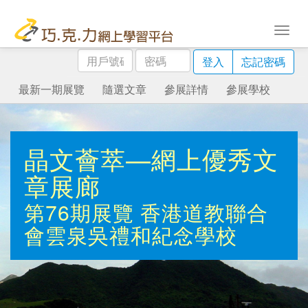
用
密
登入
忘記密碼
戶
碼
號
最新一期展覽
隨選文章
參展詳情
參展學校
碼
晶文薈萃—網上優秀文
章展廊
第76期展覽
香港道教聯合
會雲泉吳禮和紀念學校