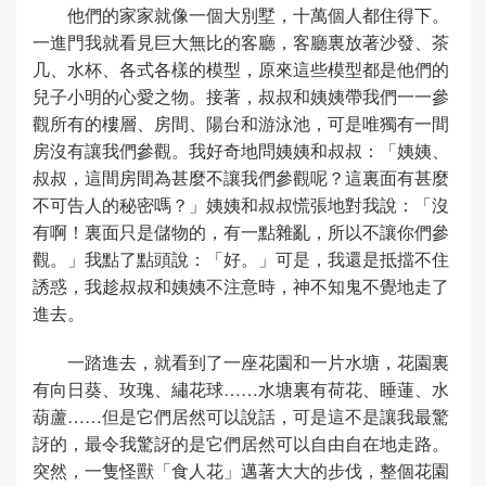
他們的家家就像一個大別墅，十萬個人都住得下。
一進門我就看見巨大無比的客廳，客廳裏放著沙發、茶
几、水杯、各式各樣的模型，原來這些模型都是他們的
兒子小明的心愛之物。接著，叔叔和姨姨帶我們一一參
觀所有的樓層、房間、陽台和游泳池，可是唯獨有一間
房沒有讓我們參觀。我好奇地問姨姨和叔叔：「姨姨、
叔叔，這間房間為甚麼不讓我們參觀呢？這裏面有甚麼
不可告人的秘密嗎？」姨姨和叔叔慌張地對我說：「沒
有啊！裏面只是儲物的，有一點雜亂，所以不讓你們參
觀。」我點了點頭說：「好。」可是，我還是抵擋不住
誘惑，我趁叔叔和姨姨不注意時，神不知鬼不覺地走了
進去。
一踏進去，就看到了一座花園和一片水塘，花園裏
有向日葵、玫瑰、繡花球……水塘裏有荷花、睡蓮、水
葫蘆……但是它們居然可以說話，可是這不是讓我最驚
訝的，最令我驚訝的是它們居然可以自由自在地走路。
突然，一隻怪獸「食人花」邁著大大的步伐，整個花園