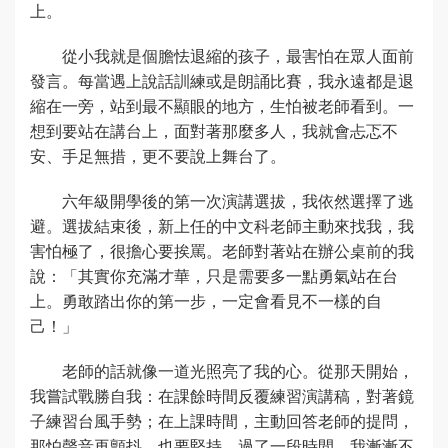
上。
從小我就是個膽怯退縮的孩子，最害怕在眾人面前
發言。每當遇上說話訓練或是朗誦比賽，我永遠都是退
縮在一旁，站到最不顯眼的地方，生怕被老師看到。一
想到要站在講台上，面對著那麼多人，我就會忐忑不
安、手足無措，更不要說上舞台了。
六年級開學後的第一次演講選拔，我依然選擇了逃
避。選拔結束後，新上任的中文科老師主動來找我，我
害怕極了，很擔心要挨罵。老師對著站在辦公桌前的我
說：「其實你充滿才華，只是需要多一點勇氣站在台
上。勇敢踏出你的第一步，一定會看見不一樣的自
己！」
老師的話就像一道光照亮了我的心。從那天開始，
我嘗試戰勝自我：在課餘時間反覆練習演講稿，對著鏡
子練習台風手勢；在上課時間，主動回答老師的提問，
那怕聲音再顫抖，也要堅持。過了一段時間，我漸漸不