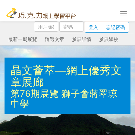
用
密
登入
忘記密碼
戶
碼
號
最新一期展覽
隨選文章
參展詳情
參展學校
碼
晶文薈萃—網上優秀文
章展廊
第76期展覽
獅子會蔣翠琼
中學