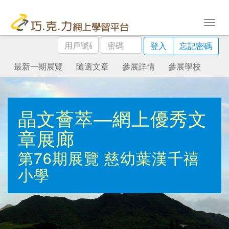
用
密
登入
忘記密碼
戶
碼
號
最新一期展覽
隨選文章
參展詳情
參展學校
碼
晶文薈萃—網上優秀文
章展廊
第76期展覽
慈幼葉漢千禧
小學