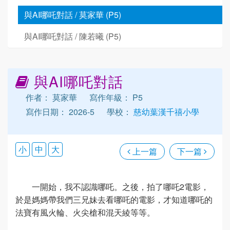
與AI哪吒對話 / 莫家華 (P5)
與AI哪吒對話 / 陳若曦 (P5)
與AI哪吒對話
作者： 莫家華
寫作年級： P5
寫作日期： 2026-5
學校：
慈幼葉漢千禧小學
小
中
大
上一篇
下一篇
一開始，我不認識哪吒。之後，拍了哪吒2電影，
於是媽媽帶我們三兄妹去看哪吒的電影，才知道哪吒的
法寶有風火輪、火尖槍和混天綾等等。