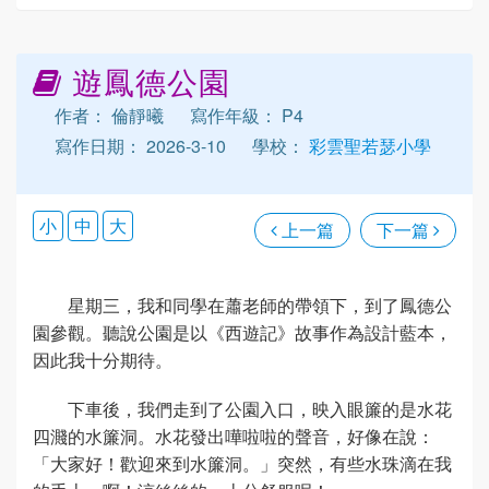
遊鳳德公園
作者： 倫靜曦
寫作年級： P4
寫作日期： 2026-3-10
學校：
彩雲聖若瑟小學
小
中
大
上一篇
下一篇
星期三，我和同學在蕭老師的帶領下，到了鳳德公
園參觀。聽說公園是以《西遊記》故事作為設計藍本，
因此我十分期待。
下車後，我們走到了公園入口，映入眼簾的是水花
四濺的水簾洞。水花發出嘩啦啦的聲音，好像在說：
「大家好！歡迎來到水簾洞。」突然，有些水珠滴在我