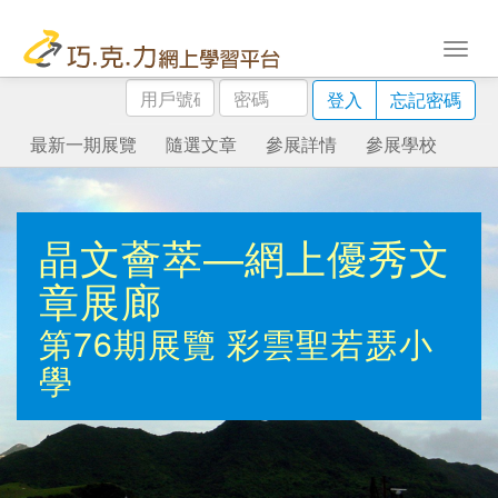
用
密
登入
忘記密碼
戶
碼
號
最新一期展覽
隨選文章
參展詳情
參展學校
碼
晶文薈萃—網上優秀文
章展廊
第76期展覽
彩雲聖若瑟小
學