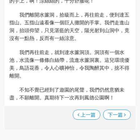
的手上，啊！涼絲絲的，十分舒服呢！
我們離開水簾洞，拾級而上，再往前走，便到達五
指山。五指山遠看像一個巨人攤開的手掌。我們走進山
洞，抬頭仰望，只見湛藍的天空，陽光射到山洞中，竟
沒有一點熱，反而有一絲涼意。
我們再往前走，就到達水簾洞頂。洞頂有一個水
池，水流像一條條白絲帶，流進水簾洞裏。這兒環境優
美，鳥語花香，令人心曠神怡，令我陶醉其中，捨不得
離開。
不知不覺已經到了遊園的尾聲，我們仍然意猶未
盡，不願離開。真期待下一次再到鳳德公園啊！
上一篇
下一篇