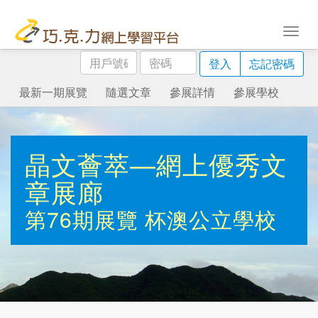
用
密
登入
忘記密碼
戶
碼
號
最新一期展覽
隨選文章
參展詳情
參展學校
碼
晶文薈萃—網上優秀文
章展廊
第76期展覽
杯澳公立學校