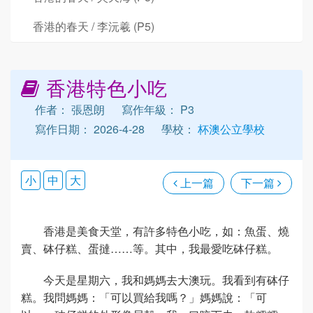
香港的春天 / 李沅羲 (P5)
香港特色小吃
作者： 張恩朗
寫作年級： P3
寫作日期： 2026-4-28
學校：
杯澳公立學校
小
中
大
上一篇
下一篇
香港是美食天堂，有許多特色小吃，如：魚蛋、燒
賣、砵仔糕、蛋撻……等。其中，我最愛吃砵仔糕。
今天是星期六，我和媽媽去大澳玩。我看到有砵仔
糕。我問媽媽：「可以買給我嗎？」媽媽說：「可