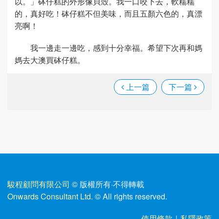
以。」砵仔糕的外形像貝殼。我一口咬下去，軟糯糯
的，真好吃！砵仔糕不但美味，而且五顏六色的，真漂
亮啊！
我一邊走一邊吃，感到十分幸福。希望下次再和媽
媽去大澳買砵仔糕。
上一篇
下一篇
駿程顧問有限公司
© 版權所有
·
不得轉載
Onwards Consultant Ltd.
© All rights reserved.
使用條款
｜
私隱政策