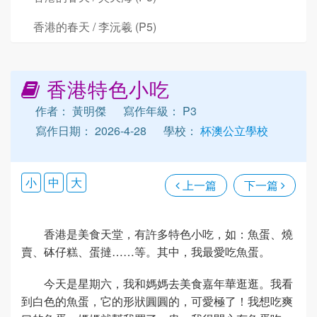
香港的春天 / 李沅羲 (P5)
香港特色小吃
作者： 黃明傑
寫作年級： P3
寫作日期： 2026-4-28
學校：
杯澳公立學校
小
中
大
上一篇
下一篇
香港是美食天堂，有許多特色小吃，如：魚蛋、燒
賣、砵仔糕、蛋撻……等。其中，我最愛吃魚蛋。
今天是星期六，我和媽媽去美食嘉年華逛逛。我看
到白色的魚蛋，它的形狀圓圓的，可愛極了！我想吃爽