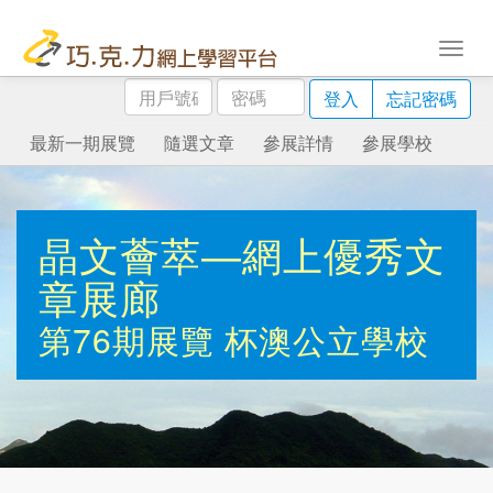
用
密
登入
忘記密碼
戶
碼
號
最新一期展覽
隨選文章
參展詳情
參展學校
碼
晶文薈萃—網上優秀文
章展廊
第76期展覽
杯澳公立學校