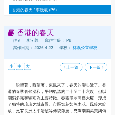
香港的春天 / 李沅羲 (P5)
香港的春天
作者： 李沅羲
寫作年級： P5
寫作日期： 2026-4-22
學校：
杯澳公立學校
小
中
大
上一篇
下一篇
盼望著，盼望著，東風來了，春天的腳步近了。香
港的春季氣候溫和，平均氣溫約二十至二十六度，但以
潮濕多霧和驟雨為主要特徵。春霧籠罩高樓大廈，形成
了獨特的琉璃之城奇景。市區繁花如魚木花、風鈴木綻
放，更有長洲太平清醮等傳統節慶，充滿潮濕柔美與傳