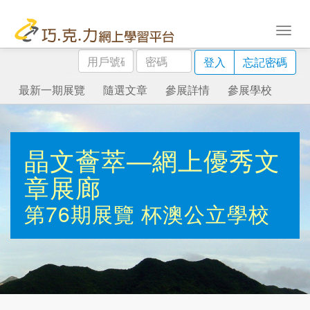
用
密
登入
忘記密碼
戶
碼
號
最新一期展覽
隨選文章
參展詳情
參展學校
碼
晶文薈萃—網上優秀文
章展廊
第76期展覽
杯澳公立學校