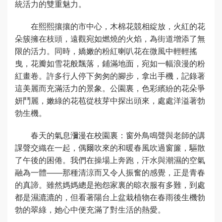
統活力的雙重魅力。
在熙熙攘攘的市中心，木棉花競相綻放，火紅的花
朵簇擁在枝頭，遠觀宛如燃燒的火焰，為街道增添了無
限的活力。同時，嬌嫩的粉紅喇叭花在微風中輕輕搖
曳，花瓣如雪花般飄落，鋪滿地面，宛如一幅浪漫的粉
紅畫卷。許多行人停下匆匆的腳步，拿出手機，記錄著
這美麗而充滿活力的景象。公園裏，色彩繽紛的花朵爭
妍鬥麗，嫩綠的花苞從枝芽中探出頭來，處處洋溢著勃
勃生機。
春天的氣息瀰漫在校園裏：窗外鳥鳴聲與老師的講
課聲交織在一起，偶爾吹來的和暖春風吹過窗簾，驅散
了午後的困倦。我們在操場上奔跑，汗水與潮濕的空氣
融為一體——那種清涼而又令人振奮的感覺，正是青春
的真諦。雖然媽媽總是抱怨家裏的晾衣服有多難，到處
都是濕漉漉的，但看著陽台上盆栽植物在春雨後生機勃
勃的翠綠，她心中便充滿了對生活的熱愛。