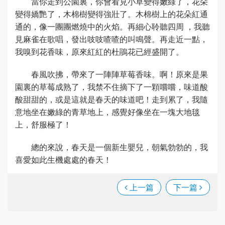
當你走到公園裏，你會看見小草變得嫩綠了，花朵
變得嬌艷了，木棉樹變得強壯了。木棉樹上的花朵紅通
通的，像一團團燃燒中的火焰。再細心聆聽四周 ，我聽
見麻雀在歌唱，發出吱吱喳喳的叫鳴聲。再走近一點，
我嗅到花香味，原來紅紅的杜鵑花已經盛開了。
春風吹拂，帶來了一陣陣草莓香味。啊！原來是果
園裏的草莓成熟了，我禁不住摘下了一顆嚐嚐，味道酸
酸甜甜的，或是這就是春天的味道吧！走到累了，我隨
意地坐在嫩綠的青草地上，感覺好像坐在一塊大地毯
上，舒服極了！
總的來說，春天是一個新生嬰兒，朝氣勃勃的，我
喜愛如此生機處處的春天！
上一篇
下一篇