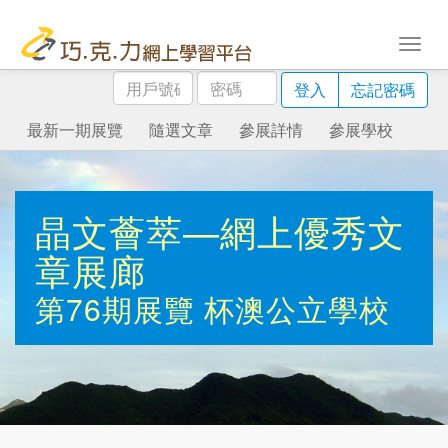
用
密
登入
忘記密碼
戶
碼
號
最新一期展覽
隨選文章
參展詳情
參展學校
碼
晶文薈萃—網上優秀文
章展廊
第76期展覽
杯澳公立學校