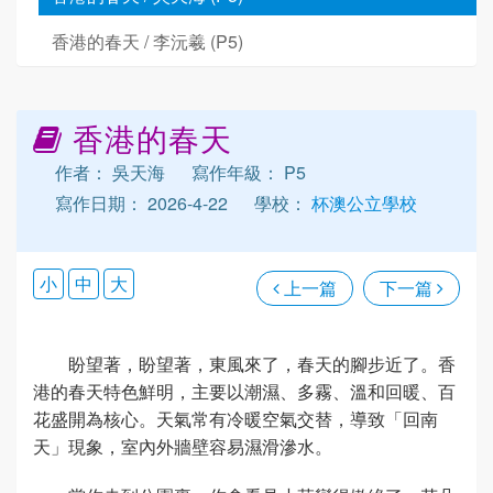
香港的春天 / 李沅羲 (P5)
香港的春天
作者： 吳天海
寫作年級： P5
寫作日期： 2026-4-22
學校：
杯澳公立學校
小
中
大
上一篇
下一篇
盼望著，盼望著，東風來了，春天的腳步近了。香
港的春天特色鮮明，主要以潮濕、多霧、溫和回暖、百
花盛開為核心。天氣常有冷暖空氣交替，導致「回南
天」現象，室內外牆壁容易濕滑滲水。