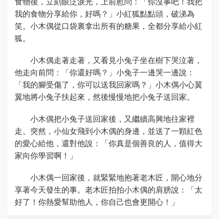
食物後，立刻眼泛淚光，上前慰問：「你沒事吧！我把
我的食物分享給你，好嗎？」小紅狐點點頭，破涕為
笑。小木偶從口袋裏拿出所有的糖果，全都分享給小紅
狐。
小木偶走著走著，又看見小兔子坐在樹下哭泣著，
他走向前問：「你還好嗎？」小兔子一邊哭一邊說：
「我的腳受傷了，你可以送我回家嗎？」小木偶小心翼
翼地將小兔子扶起來，然後慢慢地把小兔子送回家。
小木偶把小兔子送回家後，又繼續高興地往家裡
走。突然，小仙女飛到小木偶的身邊，並送了一顆紅色
的愛心給他，還對他說：「你真是個善良的人，值得大
家向你學習啊！」
小木偶一回家後，就緊緊地抱著老木匠，開心地分
享著今天發生的事。老木匠拍拍小木偶的肩膀說：「太
好了！你熱愛幫助他人，你自己也會更開心！」