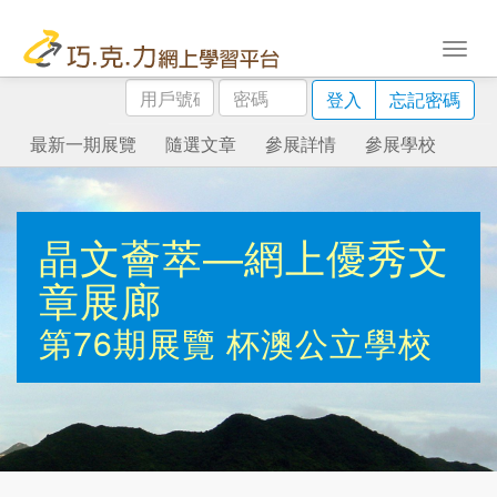
用
密
登入
忘記密碼
戶
碼
號
最新一期展覽
隨選文章
參展詳情
參展學校
碼
晶文薈萃—網上優秀文
章展廊
第76期展覽
杯澳公立學校