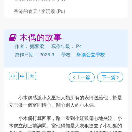
香港的春天 / 李沅羲 (P5)
木偶的故事
作者： 鄭紫柔
寫作年級： P4
寫作日期： 2026-3
學校：
杯澳公立學校
小
中
大
上一篇
下一篇
小木偶感激小女巫把人類所有的表情送給他，於是
立志做一個富同情心、關心別人的小木偶。
小木偶打算回家，路上看到小紅狐傷心地哭泣，小
木偶立刻上前詢問。當他得知是大灰狼搶去了小紅狐的