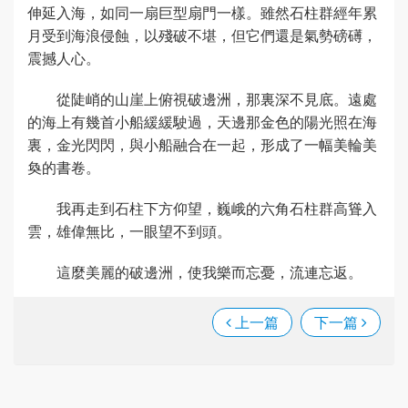
伸延入海，如同一扇巨型扇門一樣。雖然石柱群經年累
月受到海浪侵蝕，以殘破不堪，但它們還是氣勢磅礡，
震撼人心。
從陡峭的山崖上俯視破邊洲，那裏深不見底。遠處
的海上有幾首小船緩緩駛過，天邊那金色的陽光照在海
裏，金光閃閃，與小船融合在一起，形成了一幅美輪美
奐的書卷。
我再走到石柱下方仰望，巍峨的六角石柱群高聳入
雲，雄偉無比，一眼望不到頭。
這麼美麗的破邊洲，使我樂而忘憂，流連忘返。
上一篇
下一篇