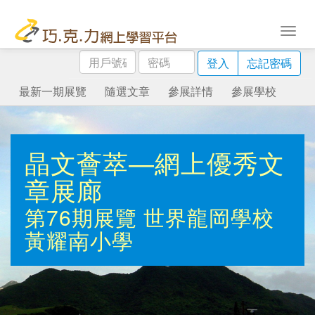
用
密
登入
忘記密碼
戶
碼
號
最新一期展覽
隨選文章
參展詳情
參展學校
碼
晶文薈萃—網上優秀文
章展廊
第76期展覽
世界龍岡學校
黃耀南小學