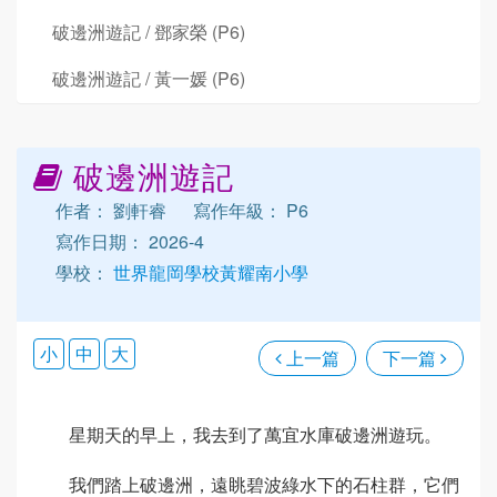
破邊洲遊記 / 鄧家榮 (P6)
破邊洲遊記 / 黃一媛 (P6)
破邊洲遊記
作者： 劉軒睿
寫作年級： P6
寫作日期： 2026-4
學校：
世界龍岡學校黃耀南小學
小
中
大
上一篇
下一篇
星期天的早上，我去到了萬宜水庫破邊洲遊玩。
我們踏上破邊洲，遠眺碧波綠水下的石柱群，它們