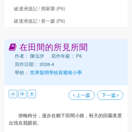
破邊洲遊記 / 鄧家榮 (P6)
破邊洲遊記 / 黃一媛 (P6)
在田間的所見所聞
作者： 陳泓伊
寫作年級： P6
寫作日期： 2026-4
學校：
世界龍岡學校黃耀南小學
小
中
大
上一篇
下一篇
傍晚時分，漫步在鄉下田間小路，秋天的田園美景
出現在我眼前。