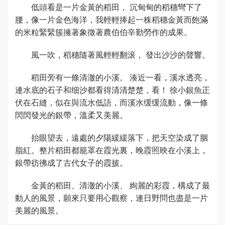
低頭看是一片金黃的稻田， 沉甸甸的稻穗彎下了
腰，像一片金色海洋，我輕輕捧起一株稻穗金黃而飽滿
的米粒緊緊簇擁著象徵著農伯伯辛勤勞作的成果。
風一吹，稻穗隨著風輕輕翻滚， 發出沙沙的聲響。
稻田旁有一條清澈的小溪。 湊近一看，溪水透亮，
連水底的石子和细沙都看得清清楚楚，看！ 徐小銀魚正
伏在石縫，似在與流水低語，而溪水缓缓流動，像一條
閃閃發光的銀帶，溫柔又美麗。
抬眼望去，遠處的夕陽緩緩落下，把天空染成了胭
脂紅。整片稻田都籠罩在霞光裏，晚霞照映在小溪上，
銀帶彷彿成了古代女子的霞披。
金黃的稻田、清澈的小溪、 絢麗的彩霞，構成了最
動人的風景，願來只要用心觀察，連日野問也盡是一片
美麗的風景。