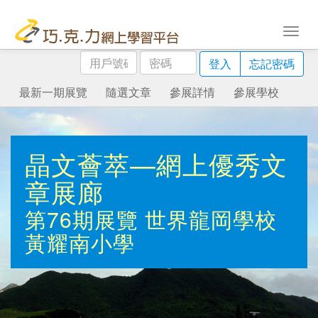
用
密
登入
忘記密碼
戶
碼
號
最新一期展覽
隨選文章
參展詳情
參展學校
碼
晶文薈萃—網上優秀文
章展廊
第76期展覽
世界龍岡學校
黃耀南小學