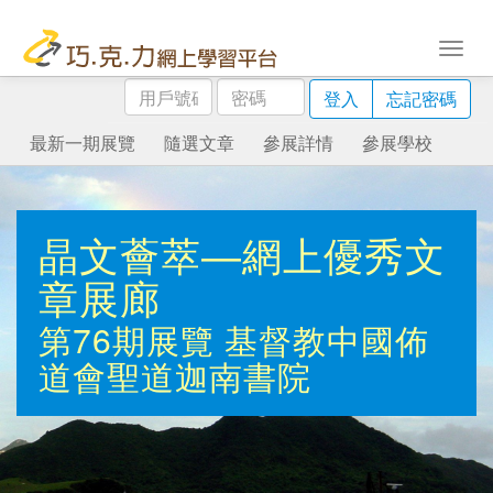
用
密
登入
忘記密碼
戶
碼
號
最新一期展覽
隨選文章
參展詳情
參展學校
碼
晶文薈萃—網上優秀文
章展廊
第76期展覽
基督教中國佈
道會聖道迦南書院