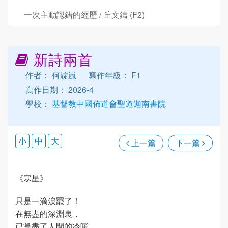
一次主動認錯的經歷 / 丘文鑄 (F2)
新詩兩首
作者： 何靛嵐
寫作年級： F1
寫作日期： 2026-4
學校：
基督教中國佈道會聖道迦南書院
小
中
大
上一篇
下一篇
《寒星》
只是一滴淚罷了！
在無盡的深淵裏，
已嘗盡了人間的冷暖。