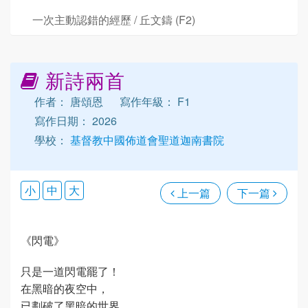
一次主動認錯的經歷 / 丘文鑄 (F2)
新詩兩首
作者： 唐頌恩
寫作年級： F1
寫作日期： 2026
學校：
基督教中國佈道會聖道迦南書院
小
中
大
上一篇
下一篇
《閃電》
只是一道閃電罷了！
在黑暗的夜空中，
已劃破了黑暗的世界。