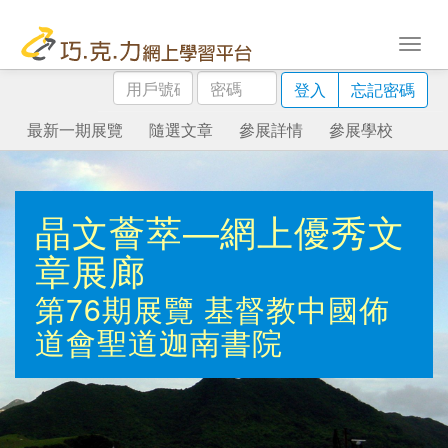
用
密
登入
忘記密碼
戶
碼
號
最新一期展覽
隨選文章
參展詳情
參展學校
碼
晶文薈萃—網上優秀文
章展廊
第76期展覽
基督教中國佈
道會聖道迦南書院