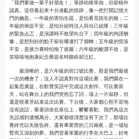
「我們要做一輩子好朋友！」筆跡幼稚笨拙，但卻格外
認真。這些看起來十分凌亂的痕跡，像一把打開記憶大
門的鑰匙。一年級的害怕生疏，是怕看見陌生的臉；二
年級的侷促不安，是怕分組時沒人與自己組隊；三年級
的緊急忐忑，是演講時不敢望向台下；四年級的拘謹猶
豫，是想到好的點子卻在嘴邊打了個轉；五年級的慌張
不安，是接力賽時怕拖了後腿；六年級的酸澀不捨，是
笑嘻嘻地抱著紀念冊簽名時眼眶卻泛紅。
最清晰的，是六年級的班口號比賽。那是我們最後
一次的機會了，沒人不認真對待這場比賽，我們圍在一
起集思廣益，在歡聲笑語中完成這次創作。可比賽當
天，站在舞台上的我們突然忘了詞，場上一片寂靜，但
還是咬著牙結束這次比賽。下台後，大家都心照不宣地
沒有說話，垂著頭坐在座位上，鬱鬱寡歡。我們為這次
失誤感到遺憾萬分。大家都很清楚沒有下次了，那場比
賽終究以失敗告終。還有畢業營的三日兩夜，是一場短
暫而又深刻的夢。我們背著笨重的行李在大巴上，好奇