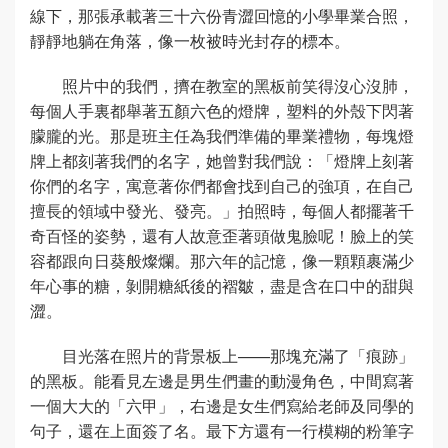
線下，那張承載著三十六份青澀回憶的小學畢業合照，
靜靜地躺在角落，像一枚被時光封存的標本。
照片中的我們，擠在教室的黑板前笑得沒心沒肺，
每個人手裏都舉著五顏六色的燈牌，塑料的外殼下閃著
朦朧的光。那是班主任為我們準備的畢業禮物，每塊燈
牌上都刻著我們的名字，她曾對我們說：「燈牌上刻著
你們的名字，寓意著你們都會找到自己的強項，在自己
擅長的領域中發光、發亮。」拍照時，每個人都擺著千
奇百怪的姿勢，還有人故意歪著頭做鬼臉呢！臉上的笑
容都跟向日葵般燦爛。那六年的記憶，像一顆顆裹滿少
年心事的糖，剝開糖紙後的褶皺，盡是含在口中的甜與
澀。
目光落在照片的背景板上——那塊充滿了「痕跡」
的黑板。能看見左邊是男生們畫的動漫角色，中間寫著
一個大大的「六甲」，右邊是女生們寫給老師及同學的
句子，還在上面簽了名。最下方還有一行模糊的粉筆字