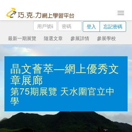
用
密
登入
忘記密碼
戶
碼
號
最新一期展覽
隨選文章
參展詳情
參展學校
碼
晶文薈萃—網上優秀文
章展廊
第75期展覽
天水圍官立中
學