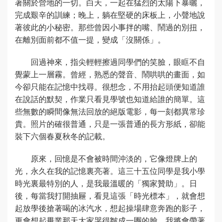
著關於營地的一切。白天，一起在猛烈的太陽下暴曬，
完成艱辛的訓練；晚上，躺在堅硬的床板上，小聲地說
著彼此的小秘密。那些曾因小事拌的嘴、鬧過的別扭，
在離別面前都不值一提，變成「沒關係」。
回過神來，指尖輕輕擦過同學們的笑臉，眼眶不自
覺蒙上一層霧。曾經，熟悉的聲音、鬧哄哄的畫面，如
今卻只能在記憶中找尋。很想念，不用抬起頭便知道誰
在說話的默契，作業只看見學號也知道給誰的簡單。這
些無數的瞬間像無法回放的絕版電影，每一刻都異常珍
貴。照片的確很普通，只是一張普通的長方形紙，卻能
裝下六個春夏秋冬的記載。
原來，回憶是不會被時間沖淡的，它像燈牌上的
光，永久在我的記憶裏亮著。這三十五位同學是我小學
時光裏最特別的人，是我最溫暖的「獨家贊助」。日
後，每當我打開抽屜，看見這張「時光標本」，就會想
起放學後搶著喝的冰汽水，想起操場肆意奔跑的影子，
更會想起畢業那天大家哭得皺成一團的臉。我將會帶著