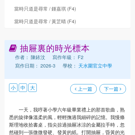
當時只道是尋常 / 鍾嘉琪 (F4)
當時只道是尋常 / 黃芷晴 (F4)
抽屜裏的時光標本
作者： 陳銥汶
寫作年級： F2
寫作日期： 2026-3
學校：
天水圍官立中學
小
中
大
上一篇
下一篇
一天，我哼著小學六年級畢業禮上的那首歌曲，熟
悉的旋律像溫柔的風，輕輕撫過我細碎的記憶。我慢條
斯理地收拾書桌，指尖掠過抽屜冰涼的金屬拉手時，忽
然碰到一張微微發硬、發黃的紙。打開抽屜，昏黃的光