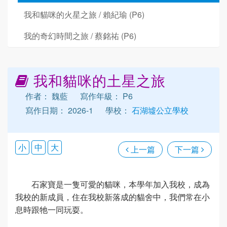
我和貓咪的火星之旅 / 賴紀瑜 (P6)
我的奇幻時間之旅 / 蔡銘祐 (P6)
我和貓咪的土星之旅
作者： 魏藍
寫作年級： P6
寫作日期： 2026-1
學校：
石湖墟公立學校
小
中
大
上一篇
下一篇
石家寶是一隻可愛的貓咪，本學年加入我校，成為
我校的新成員，住在我校新落成的貓舍中，我們常在小
息時跟牠一同玩耍。