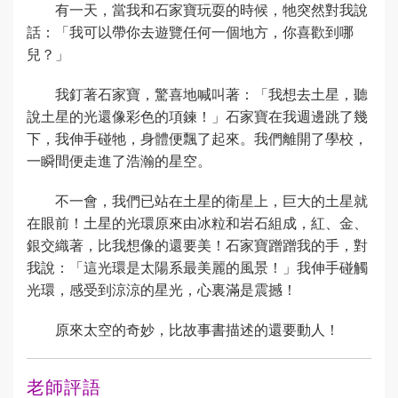
有一天，當我和石家寶玩耍的時候，牠突然對我說
話：「我可以帶你去遊覽任何一個地方，你喜歡到哪
兒？」
我釘著石家寶，驚喜地喊叫著：「我想去土星，聽
說土星的光還像彩色的項鍊！」石家寶在我週邊跳了幾
下，我伸手碰牠，身體便飄了起來。我們離開了學校，
一瞬間便走進了浩瀚的星空。
不一會，我們已站在土星的衛星上，巨大的土星就
在眼前！土星的光環原來由冰粒和岩石組成，紅、金、
銀交織著，比我想像的還要美！石家寶蹭蹭我的手，對
我說：「這光環是太陽系最美麗的風景！」我伸手碰觸
光環，感受到涼涼的星光，心裏滿是震撼！
原來太空的奇妙，比故事書描述的還要動人！
老師評語