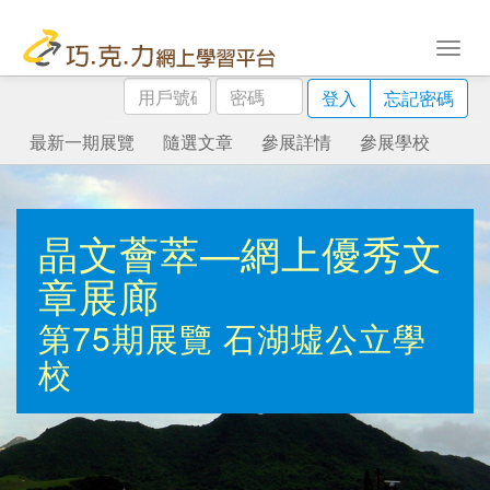
用
密
登入
忘記密碼
戶
碼
號
最新一期展覽
隨選文章
參展詳情
參展學校
碼
晶文薈萃—網上優秀文
章展廊
第75期展覽
石湖墟公立學
校