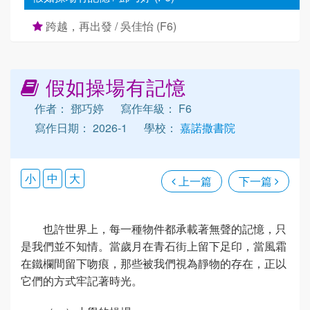
跨越，再出發 / 吳佳怡 (F6)
假如操場有記憶
作者： 鄧巧婷
寫作年級： F6
寫作日期： 2026-1
學校：
嘉諾撒書院
小
中
大
上一篇
下一篇
也許世界上，每一種物件都承載著無聲的記憶，只
是我們並不知情。當歲月在青石街上留下足印，當風霜
在鐵欄間留下吻痕，那些被我們視為靜物的存在，正以
它們的方式牢記著時光。