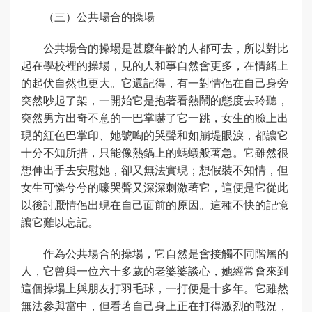
（三）公共場合的操場
公共場合的操場是甚麼年齡的人都可去，所以對比
起在學校裡的操場，見的人和事自然會更多，在情緒上
的起伏自然也更大。它還記得，有一對情侶在自己身旁
突然吵起了架，一開始它是抱著看熱鬧的態度去聆聽，
突然男方出奇不意的一巴掌嚇了它一跳，女生的臉上出
現的紅色巴掌印、她號啕的哭聲和如崩堤眼淚，都讓它
十分不知所措，只能像熱鍋上的螞蟻般著急。它雖然很
想伸出手去安慰她，卻又無法實現；想假裝不知情，但
女生可憐兮兮的嚎哭聲又深深刺激著它，這便是它從此
以後討厭情侶出現在自己面前的原因。這種不快的記憶
讓它難以忘記。
作為公共場合的操場，它自然是會接觸不同階層的
人，它曾與一位六十多歲的老婆婆談心，她經常會來到
這個操場上與朋友打羽毛球，一打便是十多年。它雖然
無法參與當中，但看著自己身上正在打得激烈的戰況，