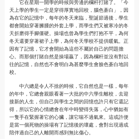
它在星期一開學的時候與旁邊的欄杆打賭了。「今
天上學的學生一定是穿得厚實地回校，腦色蒼白」，因
為在它的記憶中，每年的冬天來臨，聖誕節過後，學生
都會開始穿著臃腫的外套上學，而學生們又被寒冷的冬
天折磨得手腳僵硬。操場也曾為學生們打抱不平，為何
冬天還要穿著裙子上學，為何冬天學校不提供暖氣。正
因有了記憶，它才會開始為這些不屬於自己的問題擔
心。而那個打賭自然是操場贏了，因為欄杆並沒有對以
往的記憶，自然也不會明白為甚麼學生會臉色蒼白地回
校。
中六總是令人不捨的時候，它自然也是一樣，每年
的年中，它總會親眼看著一大批的中六學生離校，去迎
接新的人生，但自己與學生之間的回憶也許只有它還記
得，所以它的心情總會在年中時變得失落，心中猶如有
一隻手在緊握著它的心臟，讓它喘不過氣來。這或許便
是當一個死物的操場有了記憶後的壞處，會對出現過或
陪伴過自己的人離開而感到無比傷心。