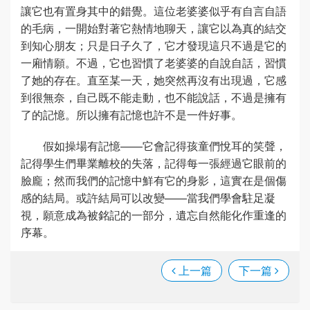
讓它也有置身其中的錯覺。這位老婆婆似乎有自言自語
的毛病，一開始對著它熱情地聊天，讓它以為真的結交
到知心朋友；只是日子久了，它才發現這只不過是它的
一廂情願。不過，它也習慣了老婆婆的自說自話，習慣
了她的存在。直至某一天，她突然再沒有出現過，它感
到很無奈，自己既不能走動，也不能說話，不過是擁有
了的記憶。所以擁有記憶也許不是一件好事。
假如操場有記憶——它會記得孩童們悅耳的笑聲，
記得學生們畢業離校的失落，記得每一張經過它眼前的
臉龐；然而我們的記憶中鮮有它的身影，這實在是個傷
感的結局。或許結局可以改變——當我們學會駐足凝
視，願意成為被銘記的一部分，遺忘自然能化作重逢的
序幕。
上一篇
下一篇