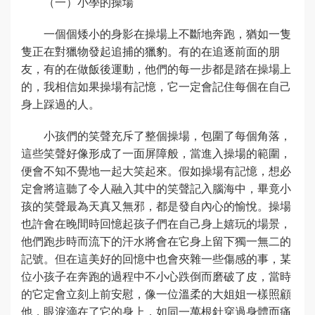
（一）小學的操場
一個個矮小的身影在操場上不斷地奔跑，猶如一隻
隻正在對獵物發起追捕的獵豹。有的在追逐前面的朋
友，有的在做飯後運動，他們的每一步都是踏在操場上
的，我相信如果操場有記憶，它一定會記住每個在自己
身上踩過的人。
小孩們的笑聲充斥了整個操場，包圍了每個角落，
這些笑聲好像形成了一面屏障般，當進入操場的範圍，
便會不知不覺地一起大笑起來。假如操場有記憶，想必
定會將這聽了令人融入其中的笑聲記入腦海中，畢竟小
孩的笑聲最為天真又無邪，都是發自內心的愉悅。操場
也許會在晚間時回憶起孩子們在自己身上嬉玩的場景，
他們跑步時而流下的汗水將會在它身上留下獨一無二的
記號。但在這美好的回憶中也會夾雜一些傷感的事，某
位小孩子在奔跑的過程中不小心跌倒而磨破了皮，當時
的它定會立刻上前安慰，像一位溫柔的大姐姐一樣照顧
他，眼淚滴在了它的身上，如同一萬根針穿過身體而痛