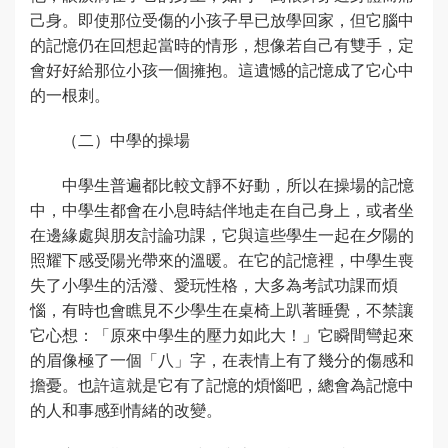
己身。即使那位受傷的小孩子早已放學回家，但它腦中
的記憶仍在回想起當時的情形，想像若自己有雙手，定
會好好給那位小孩一個擁抱。這遺憾的記憶成了它心中
的一根刺。
（二）中學的操場
中學生普遍都比較文靜不好動，所以在操場的記憶
中，中學生都會在小息時結伴地走在自己身上，或者坐
在邊緣處與朋友討論功課，它與這些學生一起在夕陽的
照耀下感受陽光帶來的溫暖。在它的記憶裡，中學生喪
失了小學生的活潑、愛玩性格，大多為考試功課而煩
惱，有時也會瞧見不少學生在桌椅上趴著睡覺，不禁讓
它心想：「原來中學生的壓力如此大！」它瞬間彎起來
的眉像極了一個「八」字，在表情上有了幾分的傷感和
擔憂。也許這就是它有了記憶的煩惱吧，總會為記憶中
的人和事感到情緒的改變。