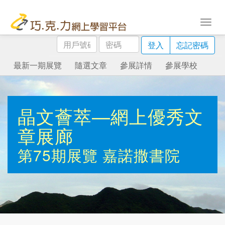
用
密
登入
忘記密碼
戶
碼
號
最新一期展覽
隨選文章
參展詳情
參展學校
碼
晶文薈萃—網上優秀文
章展廊
第75期展覽
嘉諾撒書院