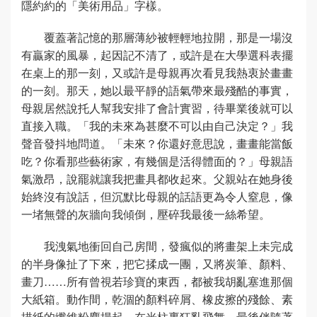
隱約約的「美術用品」字樣。
覆蓋著記憶的那層薄紗被輕輕地拉開，那是一場沒
有贏家的風暴，起因記不清了，或許是在大學選科表擺
在桌上的那一刻，又或許是母親再次看見我熱衷於畫畫
的一刻。那天，她以最平靜的語氣帶來最殘酷的事實，
母親居然說托人幫我安排了會計實習，待畢業後就可以
直接入職。「我的未來為甚麼不可以由自己決定？」我
聲音發抖地問道。「未來？你還好意思說，畫畫能當飯
吃？你看那些藝術家，有幾個是活得體面的？」母親語
氣激昂，說罷就讓我把畫具都收起來。父親站在她身後
始終沒有說話，但沉默比母親的話語更為令人窒息，像
一堵無聲的灰牆向我傾倒，壓碎我最後一絲希望。
我洩氣地衝回自己房間，發瘋似的將畫架上未完成
的半身像扯了下來，把它揉成一團，又將炭筆、顏料、
畫刀……所有曾視若珍寶的東西，都被我胡亂塞進那個
大紙箱。動作間，乾涸的顏料碎屑、橡皮擦的殘餘、素
描紙的纖維粉塵揚起，在光柱裏狂亂飛舞，最後伴隨著