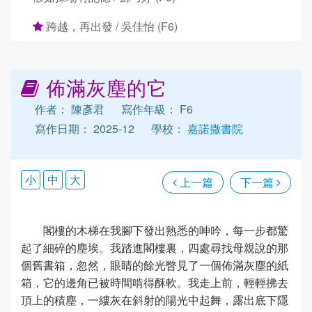
跨越，再出發 / 吳佳怡 (F6)
佈滿灰塵的它
作者： 陳彥君
寫作年級： F6
寫作日期： 2025-12
學校：
嘉諾撒書院
小
中
大
上一篇
下一篇
閣樓的木梯在我腳下發出熟悉的呻吟，每一步都驚
起了細碎的塵埃。我踏進閣樓裏，四處尋找母親說的那
個舊書箱，忽然，眼睛的餘光瞥見了一個佈滿灰塵的紙
箱，它的邊角已被時間啃得酥軟。我走上前，輕輕拂去
頂上的積塵，一縷灰在斜射的陽光中起舞，露出底下隱