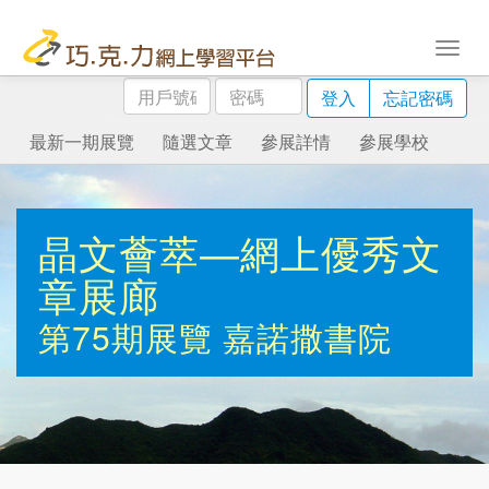
用
密
登入
忘記密碼
戶
碼
號
最新一期展覽
隨選文章
參展詳情
參展學校
碼
晶文薈萃—網上優秀文
章展廊
第75期展覽
嘉諾撒書院