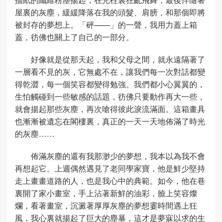
屋裏的灰塵，緩緩降落在我的頭髮、肩膀，和那個即將
被封存的夢想上。「砰——」的一聲，我用力蓋上箱
蓋，彷佛也關上了自己的一部分。
好像就是從那天起，我和父母之間，就永遠隔著了
一層看不見的灰，它無處不在，讓我們每一次對話都變
得乾澀，每一個笑容都變得勉強。我們都小心翼翼的，
生怕觸碰到一些敏感的話題，彷佛只要動作再大一些，
就會揚起那些灰塵，再次嗆得彼此淚流滿面。這箱畫具
也漸漸被遺忘在閣樓裏，真正的一天一天地佈滿了時光
的灰塵……
佈滿灰塵的還有我那渺少的夢想，我本以為我不會
再想起它。上週偶然遇見了老同學家寶，他是鮮少堅持
走上畫畫道路的人，也是我心中的典範。如今，他在巷
裏開了家小畫室，手上沾著新鮮的油彩，臉上笑容燦
爛，看著畫室，沉澱著厚厚灰塵的夢想霎時間遇上狂
風，我心裏就揚起了巨大的塵暴，這才是夢寐以求的生