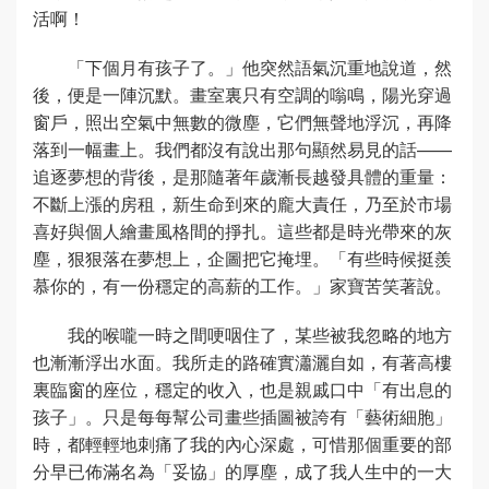
活啊！
「下個月有孩子了。」他突然語氣沉重地說道，然
後，便是一陣沉默。畫室裏只有空調的嗡鳴，陽光穿過
窗戶，照出空氣中無數的微塵，它們無聲地浮沉，再降
落到一幅畫上。我們都沒有說出那句顯然易見的話——
追逐夢想的背後，是那隨著年歲漸長越發具體的重量：
不斷上漲的房租，新生命到來的龐大責任，乃至於市場
喜好與個人繪畫風格間的掙扎。這些都是時光帶來的灰
塵，狠狠落在夢想上，企圖把它掩埋。「有些時候挺羨
慕你的，有一份穩定的高薪的工作。」家寶苦笑著說。
我的喉嚨一時之間哽咽住了，某些被我忽略的地方
也漸漸浮出水面。我所走的路確實瀟灑自如，有著高樓
裏臨窗的座位，穩定的收入，也是親戚口中「有出息的
孩子」。只是每每幫公司畫些插圖被誇有「藝術細胞」
時，都輕輕地刺痛了我的內心深處，可惜那個重要的部
分早已佈滿名為「妥協」的厚塵，成了我人生中的一大