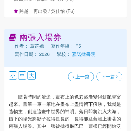
跨越，再出發 / 吳佳怡 (F6)
兩張入場券
作者： 章芷嫣
寫作年級： F5
寫作日期： 2026
學校：
嘉諾撒書院
小
中
大
上一篇
下一篇
隨著時間的流逝，畫布上的色彩逐漸變得鮮艷豐富
起來。畫筆一筆一筆地在畫布上盡情留下痕跡，我就是
造物主，創造這畫中世界的神明。落日即將沉入大海，
留下的陽光將影子拉得長長的，長得能遮蓋牆上掛著的
兩張入場券。其中一張被揉得皺巴巴，票根已經開始泛