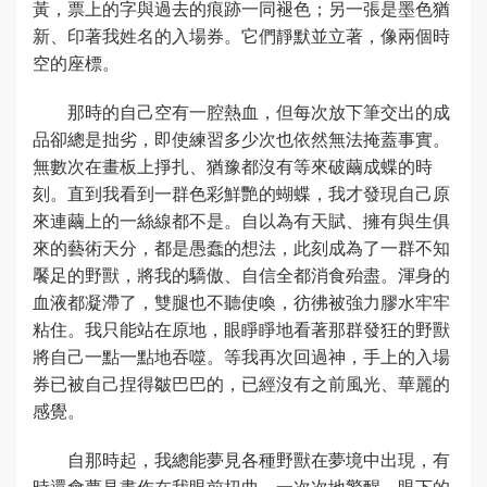
黃，票上的字與過去的痕跡一同褪色；另一張是墨色猶
新、印著我姓名的入場券。它們靜默並立著，像兩個時
空的座標。
那時的自己空有一腔熱血，但每次放下筆交出的成
品卻總是拙劣，即使練習多少次也依然無法掩蓋事實。
無數次在畫板上掙扎、猶豫都沒有等來破繭成蝶的時
刻。直到我看到一群色彩鮮艷的蝴蝶，我才發現自己原
來連繭上的一絲線都不是。自以為有天賦、擁有與生俱
來的藝術天分，都是愚蠢的想法，此刻成為了一群不知
饜足的野獸，將我的驕傲、自信全都消食殆盡。渾身的
血液都凝滯了，雙腿也不聽使喚，彷彿被強力膠水牢牢
粘住。我只能站在原地，眼睜睜地看著那群發狂的野獸
將自己一點一點地吞噬。等我再次回過神，手上的入場
券已被自己捏得皺巴巴的，已經沒有之前風光、華麗的
感覺。
自那時起，我總能夢見各種野獸在夢境中出現，有
時還會夢見畫作在我眼前扭曲。一次次地驚醒，眼下的