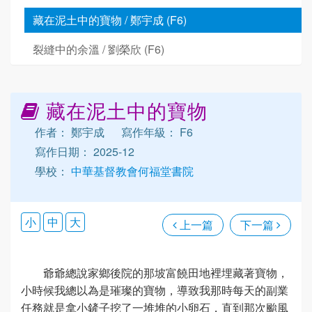
藏在泥土中的寶物 / 鄭宇成 (F6)
裂縫中的余溫 / 劉榮欣 (F6)
藏在泥土中的寶物
作者： 鄭宇成
寫作年級： F6
寫作日期： 2025-12
學校：
中華基督教會何福堂書院
小
中
大
上一篇
下一篇
爺爺總說家鄉後院的那坡富饒田地裡埋藏著寶物，
小時候我總以為是璀璨的寶物，導致我那時每天的副業
任務就是拿小鏟子挖了一堆堆的小卵石，直到那次颱風