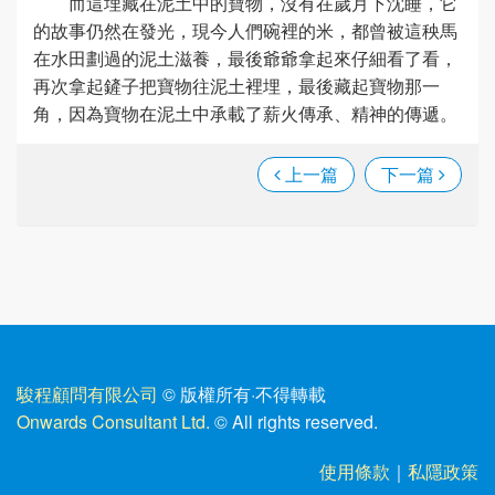
而這埋藏在泥土中的寶物，沒有在歲月下沈睡，它
的故事仍然在發光，現今人們碗裡的米，都曾被這秧馬
在水田劃過的泥土滋養，最後爺爺拿起來仔細看了看，
再次拿起鏟子把寶物往泥土裡埋，最後藏起寶物那一
角，因為寶物在泥土中承載了薪火傳承、精神的傳遞。
上一篇
下一篇
駿程顧問有限公司
© 版權所有
·
不得轉載
Onwards Consultant Ltd.
© All rights reserved.
使用條款
｜
私隱政策