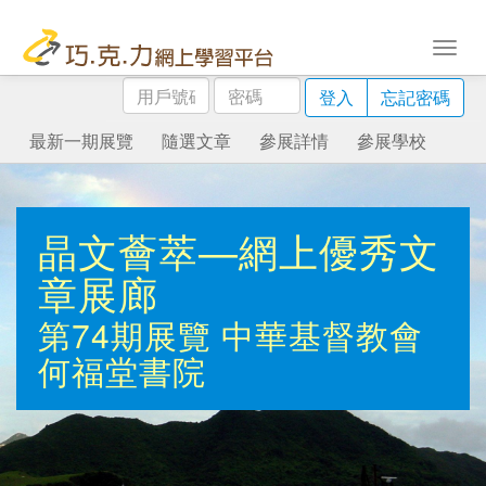
用
密
登入
忘記密碼
戶
碼
號
最新一期展覽
隨選文章
參展詳情
參展學校
碼
晶文薈萃—網上優秀文
章展廊
第74期展覽
中華基督教會
何福堂書院