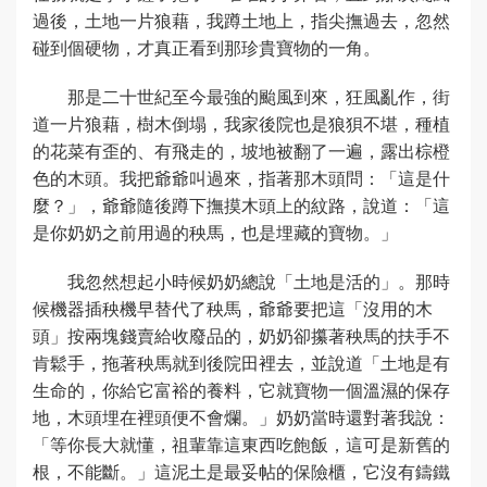
過後，土地一片狼藉，我蹲土地上，指尖撫過去，忽然
碰到個硬物，才真正看到那珍貴寶物的一角。
那是二十世紀至今最強的颱風到來，狂風亂作，街
道一片狼藉，樹木倒塌，我家後院也是狼狽不堪，種植
的花菜有歪的、有飛走的，坡地被翻了一遍，露出棕橙
色的木頭。我把爺爺叫過來，指著那木頭問：「這是什
麼？」，爺爺隨後蹲下撫摸木頭上的紋路，說道：「這
是你奶奶之前用過的秧馬，也是埋藏的寶物。」
我忽然想起小時候奶奶總說「土地是活的」。那時
候機器插秧機早替代了秧馬，爺爺要把這「沒用的木
頭」按兩塊錢賣給收廢品的，奶奶卻攥著秧馬的扶手不
肯鬆手，拖著秧馬就到後院田裡去，並說道「土地是有
生命的，你給它富裕的養料，它就寶物一個溫濕的保存
地，木頭埋在裡頭便不會爛。」奶奶當時還對著我說：
「等你長大就懂，祖輩靠這東西吃飽飯，這可是新舊的
根，不能斷。」這泥土是最妥帖的保險櫃，它沒有鑄鐵