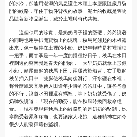
的冰冷，卻能用潮濕的氣息護住木頭上本應跟隨歲月裂
開的紋路，守住了物件背後的故事，泥土的收藏是舊物
品隨著新物品誕生，藏於土裡與時代共振。
這個秧馬的珍貴，是奶奶骨子裡的堅硬，爺爺說著
的同時也用手扒開寶物上的泥塊，秧馬尾翹起的木板露
出來，像一艘停在土裡的小船。奶奶年輕時是村裡插秧
一把手，而春季是一年一度的播種好日子，秧馬在水田
裡劃過的聲音就是春天的開始，一大早奶奶就拿上形似
小船，頭尾翹起的秧馬下田，兩腿跨於船背，右手取起
秧苗插入田中，雙腳使秧馬向後滑行，汗水砸在水裡，
聲音隨風宏亮地傳入田邊年少時的爸爸耳中，讓爸爸急
的不行，說道水田裡還有螞蝗，等下奶奶就受傷了，奶
奶聽後說道：「現在的勤勞，能在秋風時換回救命糧
食。」現在發現這秧馬上的紋路刻的是奶奶的堅韌，她
寧願受著累和疼痛，也要讓家人吃飽，這種精神在如今
很少人能發揮這份堅韌。