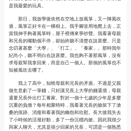
是我最愛的玩具。
那日，我放學後依然在空地上放風箏，又一陣風吹
過，風箏正好卡在一棵樹上。我手腳並用地爬上去，正
當我伸手夠著風箏時，屋子裡傳來爭吵聲。我看著母親
和兄長的嘴動個不停，卻始終聽不清楚在說甚麼。只是
念叨著甚麼「大學」、「打工」、「養家」。那時我年
紀尚小，聽不明白在說甚麼。我也夠不著那風箏，沒有
求母親幫我拿回來，而是自己一個人。那個的風箏也不
知被風吹去哪了。
我上了高中，知曉母親和兄長的矛盾。不過是父親
做生意虧了一筆錢，只好讓兄長上大學的錢還債，母親
還要兄長外出打工養家。對於一個十七歲的少年是多麼
沉重的負擔？每年相聚時時，我看著兄長的臉留下了滄
桑的痕跡、消瘦和看著我的幽怨和欣慰。長大後我失去
了小時候的活潑好動，多了一份沉穩內斂。因此我很少
與家人聊天，尤其是很少回家的兄長，可謂是一個熟悉