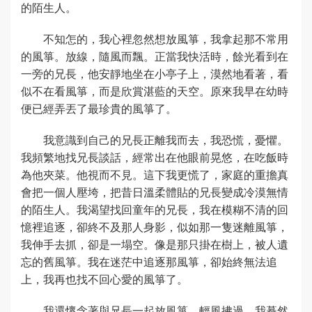
的陌生人。
不知怎的，我心裡忽然想放風箏，我拿起那不常用
的風箏。放線，隨風而飄。正當我快活時，餘光看到在
一旁的兄長，他安靜地坐在小亭子上，漠然地看著，看
似不在看風箏，而是欣賞湛藍的天空。原來我早在幼時
便已經弄丟了最珍貴的風箏了。
我意識到自己的兄長正離我而去，我恐慌，憂懼。
我頻繁地找兄長談話，經常出在他眼前晃悠，在吃飯時
為他夾菜。他視而不見。這下我更慌了，家庭的重擔真
會把一個人壓垮，把昔日溫柔體貼的兄長變成冷漠無情
的陌生人。我渴望找回童年的兄長，我在模糊不清的回
憶裡追逐，卻終不及那人身影，似如那一隻迷離風箏，
我伸手去抓，卻是一塌空。像是那只掛在樹上，被人遺
忘的舊風箏。我在迷茫中追逐那風箏，卻始終無法追
上，我再也找不回心愛的風箏了。
我還懷念著與兄長一起放風箏，輕風拂過，我驀然