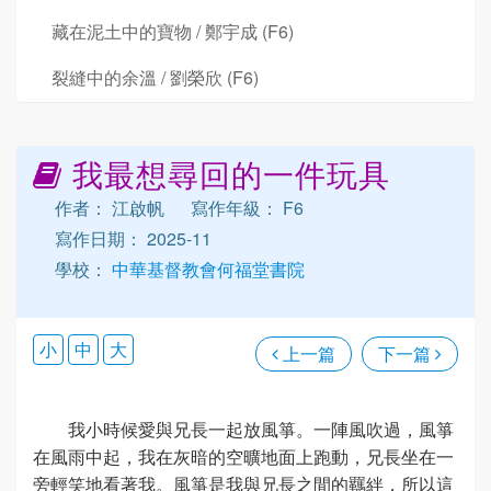
藏在泥土中的寶物 / 鄭宇成 (F6)
裂縫中的余溫 / 劉榮欣 (F6)
我最想尋回的一件玩具
作者： 江啟帆
寫作年級： F6
寫作日期： 2025-11
學校：
中華基督教會何福堂書院
小
中
大
上一篇
下一篇
我小時候愛與兄長一起放風箏。一陣風吹過，風箏
在風雨中起，我在灰暗的空曠地面上跑動，兄長坐在一
旁輕笑地看著我。風箏是我與兄長之間的羈絆，所以這