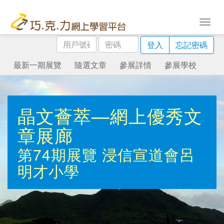
用
密
登入
忘記密碼
戶
碼
號
最新一期展覽
隨選文章
參展詳情
參展學校
碼
晶文薈萃—網上優秀文
章展廊
第74期展覽
浸信宣道會呂
明才小學