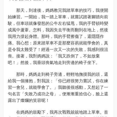
那天，到達後，媽媽教完我踏單車的技巧，我便開
始練習。一開始，我一踏上單車，就嘗試踏著腳踏向前
駛，但車頭就像發怒的公牛左右猛甩，我的手臂頓時變
成風中蘆葦。怎料，我因失去平衡而翻到在地上，然後
我用力撐起身體。那時，我的手臂擦傷了，還隱隱作
痛。我心想：原來踏單車不是那麼容易就能學會的，真
是令我太難受了！經過一次又一次的失敗，我感到很沮
喪。接著，我對媽媽說：「我又跌倒了，不如放棄
吧！」然後，我垂頭喪氣地走到旁邊的椅子坐下。
那時，媽媽走到椅子旁邊，輕輕地撫摸我的頭，還
給我一個擁抱，對我說：「你已經很努力嘗試，你在練
習一會兒，就能學會了。」我聽後很感動，又想起了一
句名言「失敗乃成功之母」，便漸漸重拾信心，臉上還
露出了燦爛的笑容呢！
在媽媽的鼓勵下，我再次戰戰兢兢地踏上單車。首