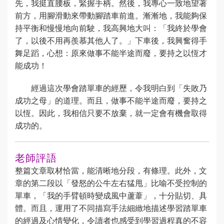
先，我挺直腰板，緊握手柄。然後，我專心一致地望著
前方，用腳滑動來帶動腳踏車前進。漸漸地，我能夠保
持平衡和慢慢地向前駛，我高興地大叫：「我終於學會
了，以後不用再羨慕其他人了。」下車後，我興奮得手
舞足蹈，心想：原來做事不能半途而廢，要持之以恆才
能成功！
經過這次學會踏單車的經歷，令我明白到「失敗乃
成功之母」的道理。而且，做事不能半途而廢，要持之
以恆。因此，我相信只要不放棄，就一定會有機會取得
成功的。
老師評語
整篇文章取材恰當，能清晰地分段，有條理。此外，文
章的第二段以「發怒的公牛左右猛甩」比喻不受控制的
單車，「我的手臂頓時變成風中蘆葦」，十分貼切、具
體。而且，運用了不同描寫手法細緻地描述學習踏單車
的經過及心情變化，令讀者也感受到學習過程真的不容