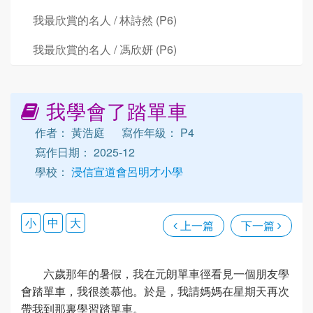
我最欣賞的名人 / 林詩然 (P6)
我最欣賞的名人 / 馮欣妍 (P6)
我學會了踏單車
作者： 黃浩庭
寫作年級： P4
寫作日期： 2025-12
學校：
浸信宣道會呂明才小學
小
中
大
上一篇
下一篇
六歲那年的暑假，我在元朗單車徑看見一個朋友學
會踏單車，我很羨慕他。於是，我請媽媽在星期天再次
帶我到那裏學習踏單車。