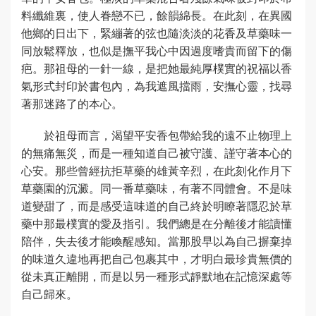
料纖維裏，使人眷戀不已，餘韻綿長。在此刻，在異國
他鄉的日出下，緊繃著的弦也隨淡淡的花香及草藥味一
同放鬆釋放，也似是撫平我心中因過度嗜貴而留下的傷
疤。那祖母的一針一線，是把她最純厚樸實的祝福以香
氣形式封印於書包內，為我遮風擋雨，安撫心靈，找尋
著那迷路了的本心。
於祖母而言，渴望平安香包帶給我的遠不止物理上
的無痛無災，而是一種知道自己被守護、謹守著本心的
心安。那些曾經抗拒草藥的雄黃辛烈，在此刻化作月下
草藥園的沉澱。同一番草藥味，有著不同體會。不是味
道變甜了，而是感受這味道的自己終於明瞭著隱忍於草
藥中那最樸實的愛及指引。我們總是在分離後才能讀懂
陪伴，失去後才能喚醒感知。當那股早以為自己摒棄掉
的味道久違地再把自己包裹其中，才明白最珍貴無價的
從未真正離開，而是以另一種形式靜默地在記憶深處等
自己歸來。