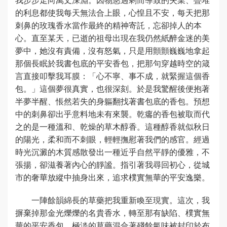
的利息都使我每天無法合上眼，心惶且不安，每天把那
刺鼻的玫瑰香水當作最終的精神寄託，忘卻掉人的本
心。直至某天，已逝的祖母出現在我仍然紙醉金迷的美
夢中，她沒有責備，沒有怒氣，只是用顫顫巍巍地拿起
那個長眠於我書包底的平安香包，把那句穿越時空的箴
言直接叩擊我耳膜：「心不寧、事不成，就緊握這個香
包。」這個夢很真實，也很深刻。於是我驚醒後便抱著
半夢半醒、悵然若失的身軀翻找著書包底的香包。預想
中的刺鼻卻出乎意料地未有來襲。乾癟的香包被取而代
之的是一種溫和、乾燥的草木醇香。這種醇香就似秋日
的陽光，柔和而不刺眼，輕輕撫慰著我們的感官。經過
時光沉澱的木質感散發出一種近乎自然平靜的優雅，不
張揚，卻滋養著內心的靜謐。指引著我尋回初心，從城
市的奢華放縱中抽身出來，追求樸實無華的平安逸樂。
一陣餘韻綿長的草藥把我重新喚至現實。這次，我
摒棄掉那金光爍爍的名貴香水，轉至那有缺陷、樸實無
華的平安香包。極淡的草藥混合著殘餘氣味被封印於布