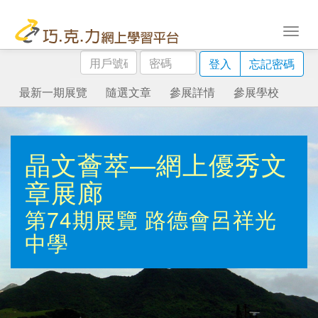
用
密
登入
忘記密碼
戶
碼
號
最新一期展覽
隨選文章
參展詳情
參展學校
碼
晶文薈萃—網上優秀文
章展廊
第74期展覽
路德會呂祥光
中學