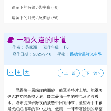
遺留下的時鐘 / 鄧宇森 (F6)
遺留下的月光 / 吳斾頎 (F6)
一種久違的味道
作者： 吳家穎
寫作年級： F6
寫作日期： 2025-9-16
學校：
路德會呂祥光中學
小
中
大
上一篇
下一篇
晨霧像一層朦朧的面紗，能罩著整片土地、能罩著
煙囪林立的高樓大廈、能罩著我手中的香包及名牌香
水。還未從加班數夜的疲態中回過神來，凝望著手中被
晨光細細描摹的掌中之物。低頭，一陣帶著餘韻的草藥