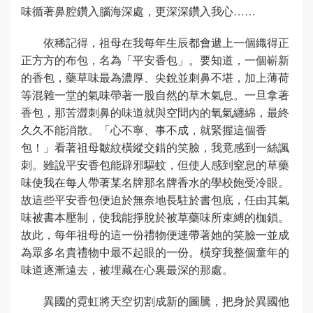
味循著鼻腔鑽入腦海深處，更深深鑽入我心……
依稀記得，祖母在我每年生辰都會遞上一個織得正
正方方的布包，名為「平安香包」。要知道，一個嶄新
的香包，藥草味最為濃厚、尖銳並刺鼻不堪，加上薄荷
等混雜一堂的氣味帶著一股自然的草木氣息。一旦拿著
香包，那苦澀刺鼻的味道就與空間內的氧氣纏綿，最終
久久不能消散。「心不寧、事不成，就緊握這個香
包！」看著祖母皺紋橫縱交錯的笑臉，我竟感到一絲諷
刺。雖說平安香包能辟邪驅蚊，但使人感到窒息的草藥
味使我在每人帶著某名牌那名牌香水的學校飽受冷眼。
故這些平安香包便迫於無奈地長駐於書包底，任由其氣
味被書本壓制，使我能掙脫於被草藥味所束縛的枷鎖。
故此，每年祖母的這一份禮物便連帶著她的笑臉一並成
為眾多名貴禮物中最不起眼的一份。橫穿我整個童年的
味道逐漸遠去，被埋藏在心裏最深的那處。
異國的霓虹將天空切割成新的圖騰，把身於異國他