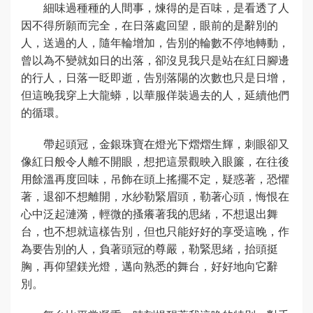
細味過種種的人間事，煉得的是百味，是看透了人
因不得所願而完全，在日落處回望，眼前的是辭別的
人，送過的人，隨年輪增加，告別的輪數不停地轉動，
曾以為不變就如日的出落，卻沒見我只是站在紅日腳邊
的行人，日落一眨即逝，告別落陽的次數也只是日增，
但這晚我穿上大龍蟒，以華服佯裝過去的人，延續他們
的循環。
帶起頭冠，金銀珠寶在燈光下熠熠生輝，刺眼卻又
像紅日般令人離不開眼，想把這景觀映入眼簾，在往後
用餘溫再度回味，吊飾在頭上搖擺不定，疑惑著，恐懼
著，退卻不想離開，水紗勒緊眉頭，勒著心頭，悔恨在
心中泛起漣漪，輕微的搔癢著我的思緒，不想退出舞
台，也不想就這樣告別，但也只能好好的享受這晚，作
為要告別的人，負著頭冠的尊嚴，勒緊思緒，抬頭挺
胸，再仰望鎂光燈，邁向熟悉的舞台，好好地向它辭
別。