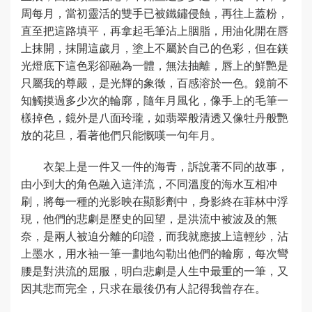
周每月，當初靈活的雙手已被鐵鏽侵蝕，再往上蓋粉，
直至把這路填平，再拿起毛筆沾上胭脂，用油化開在唇
上抹開，抹開這歲月，塗上不屬於自己的色彩，但在鎂
光燈底下這色彩卻融為一體，無法抽離，唇上的鮮艷是
只屬我的尊嚴，是光輝的象徵，百感溶於一色。鏡前不
知觸摸過多少次的輪廓，隨年月風化，像手上的毛筆一
樣掉色，鏡外是八面玲瓏，如翡翠般清透又像牡丹般艷
放的花旦，看著他們只能慨嘆一句年月。
衣架上是一件又一件的海青，訴說著不同的故事，
由小到大的角色融入這洋流，不同溫度的海水互相冲
刷，將每一種的光影映在顯影劑中，身影終在菲林中浮
現，他們的悲劇是歷史的回望，是洪流中被波及的無
奈，是兩人被迫分離的印證，而我就應披上這輕紗，沾
上墨水，用水袖一筆一劃地勾勒出他們的輪廓，每次彎
腰是對洪流的屈服，明白悲劇是人生中最重的一筆，又
因其悲而完全，只求在最後仍有人記得我曾存在。