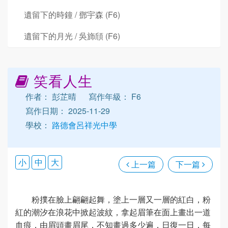
遺留下的時鐘 / 鄧宇森 (F6)
遺留下的月光 / 吳斾頎 (F6)
笑看人生
作者： 彭芷晴
寫作年級： F6
寫作日期： 2025-11-29
學校：
路德會呂祥光中學
小
中
大
上一篇
下一篇
粉撲在臉上翩翩起舞，塗上一層又一層的紅白，粉
紅的潮汐在浪花中掀起波紋，拿起眉筆在面上畫出一道
血痕，由眉頭畫眉尾，不知畫過多少遍，日復一日，每