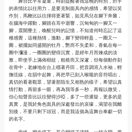
舞台比平常凝重，時刻提醒著我這晚的特別，對手
的表情比以往用力，是要克制面具內的感情，希望以笑
作別，馬鞭比以往揮得更著緊，如見馬兒在腳下奔騰，
在腦海中躍動，腳踏在耳中迴響，沉甸甸的一腳又一
腳，震開麈土，喚醒兒時的記憶，不知道何時忘記了這
種感覺，這種熱情，激動，腳下變得輕盈，一圈又一
圈，裙擺如同盛開的牡丹，艷而不失柔和，香氣在每一
圈中瀰漫，一圈圈的變得沉實，是經年月而煉成的淡
雅，即使手上滿佈樹紋，粗糙而又深邃，但每個動作刻
在骨中，老練地在台上穩著丹田，把音調溶入水袖，輕
撫弦線，在韻中起舞，再把早已刻入喉嚨的音符唱出，
真切的看著觀眾，望著那陌生又相熟的樣子，希望以真
情打動，再留多一眼，再為我等多一秒，再報以微笑，
但心知聲音比以往變得沙啞，多了一些遲疑，更多的是
真實，是我於角色面具的深處發出的哀嚎，渴望在我離
別後，不要只剩下頭冠，而是我這個為這舞台奉獻一切
的名字。
曲終，腳步停下，耳朵變得了清靜，一頓之間，掌