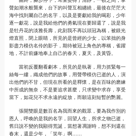
聲如潮水般襲來，台下的叫聲互相纏繞，最後在茫茫大
海中找到屬自己的名字，以及是要獻給我的喝彩，少年
逐一獻花，說是我給他們的勇氣現在要歸還了，說是我
是牡丹花的淡雅長壽，此刻我不再以頭冠為稱，被鎂光
燈直照，閉上眼睛，所見的是曾經的少女，以笨拙的身
影盡力模仿名伶的影子，期待被冠上角色的專稱，雀躍
地，不計前嫌地奉上自己的春天，夏天，及黃昏。
當初反覆翻看劇本，所見的是執著，用力抓緊每一
絲每一縷，織成他們的故事，用聲帶模仿已逝的人，演
出他們的不甘，但現在所看的是釋懷，是在百味的磨練
中所成的無奈，不是要追求甚麼，只求變中求存，享受
當下，如花兒不求永遠的綻放，而願這刻短暫的艷麗。
張開雙眼是數百名為我而來的觀眾，要為我作別的
恩人，呼喚的是我的名字，回望人生，所求之物已逝，
舊日說不變的我顯得荒誕，當想著凋謝時，想不到還在
春末，還是少年，「笑年」啊……