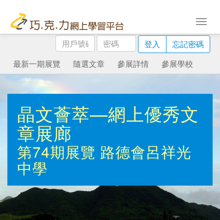
用
密
登入
忘記密碼
戶
碼
號
最新一期展覽
隨選文章
參展詳情
參展學校
碼
晶文薈萃—網上優秀文
章展廊
第74期展覽
路德會呂祥光
中學