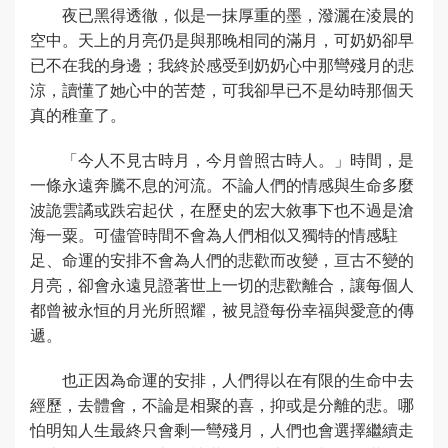
夜已黑得透徹，似是一抹厚重的墨，潑灑在淩晨的
空中。天上的月亮仍是與那晚相同的滿月，可奶奶卻早
已不在我的身邊；我終於感受到奶奶心中那彎殘月的悲
涼，讀懂了她心中的苦楚，可我卻早已不是幼時那個天
真的稚童了。
「今人不見古時月，今月曾照古時人。」時間，是
一條永遠奔騰不息的河流。不論人們的情感與生命多麼
波詭雲譎或跌宕起伏，在歷史的宏大敘事下也不過是滄
海一粟。可儘管時間不會為人們相似又獨特的情感駐
足、命運的安排不會為人們的悲歡而改變，亘古不變的
月亮，卻會永遠見證著世上一切的悲歡離合，讓每個人
都曾被永恒的月光所照耀，被見證每份幸福與愛意的傳
遞。
也正因為命運的安排，人們得以在有限的生命中去
經歷，去體會，不論是相聚的喜，抑或是分離的悲。哪
怕明知人生最終只會剩一彎殘月，人們也會選擇繼續走