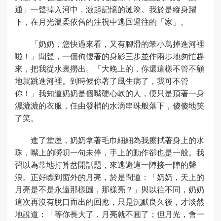
通」一聲掉入河中，激起記憶的漣漪。我於是縱身躍
下，在月光溫柔依舊的注視中逃回過往的「家」。
「奶奶，您快過來看，又有腳滑的笨小鳥掉進河裡
啦！」聞聲，一個佝僂著的身影三步並作兩步地匆忙趕
來，把我從水裏撈出。「大晚上的，你還這樣不管不顧
地就跳進河裡。到時候你著了風生病了，我可不管
你！」我知道奶奶是個嘴硬心軟的人，便只是頂著一身
濕漉漉的衣服，任由發梢的水滴串珠般落下，傻傻地笑
了笑。
進了堂屋，奶奶拿著毛巾細細為我擦拭著身上的水
珠，嘴上的嘮叨一句未停，手上的動作卻也是一般。我
習以為常地打算岔開話題，來逃避這一陣接一陣的聲
浪。正好瞟到窗外的月亮，於是問道：「奶奶，天上的
月亮是不是永遠那樣圓，那樣亮？」與以往不同，奶奶
這次再沒有脫口而出的回應，只是沉默良久後，才淡然
地說道：「等你長大了，月亮就不圓了；但月光，會一