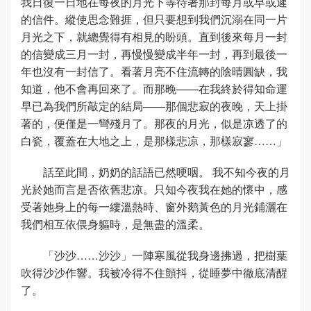
我日復一日地在每夜的月光下等待著那封每月或早或遲
的信件。縱使思念難捱，但只要想到我們沉溺在同一片
月光之下，就總覺得有相見的盼頭。直到後來每月一封
的信變成三月一封，再慢慢變成半年一封，再到最後一
年也沒有一封信了。看著月亮不住流轉的陰晴圓缺，我
知道，他不會再回來了。而那晚——在我終於得知命運
早已為我們所敲定的結局——那個悲寂的夜晚，天上掛
著的，便僅是一彎殘月了。那夜的月光，似是凉透了的
白瓷，覆蓋在大地之上，是那樣悲凉，那樣寂寥……」
話至此間，奶奶的話語已然哽咽。 我不知今夜的月
光於她而言是否依舊悲凉。只知今夜我在她的懷中，感
受著她身上的每一縷溫熱時、窗外鹅黃色的月光鋪灑在
我們相互依偎身軀時，是無盡的溫柔。
「沙沙……沙沙」一陣寒風從我身邊拂過，把樹葉
吹得沙沙作響。我被冷得不住顫抖，從睡夢中徹底清醒
了。