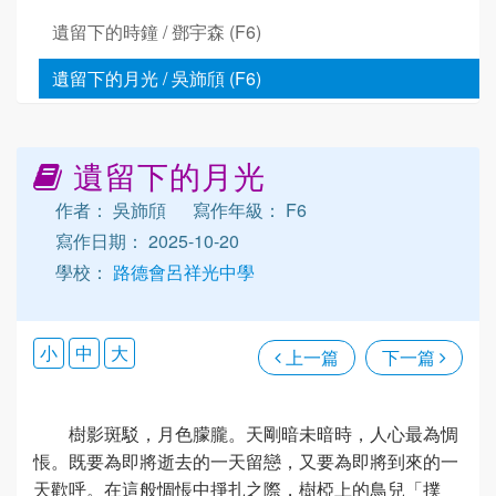
遺留下的時鐘 / 鄧宇森 (F6)
遺留下的月光 / 吳斾頎 (F6)
遺留下的月光
作者： 吳斾頎
寫作年級： F6
寫作日期： 2025-10-20
學校：
路德會呂祥光中學
小
中
大
上一篇
下一篇
樹影斑駁，月色朦朧。天剛暗未暗時，人心最為惆
悵。既要為即將逝去的一天留戀，又要為即將到來的一
天歡呼。在這般惆悵中掙扎之際，樹椏上的鳥兒「撲