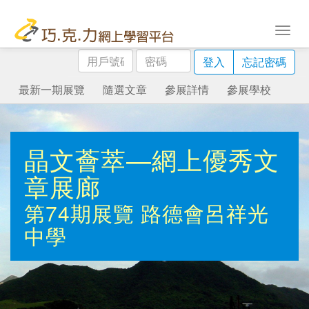
用
密
登入
忘記密碼
戶
碼
號
最新一期展覽
隨選文章
參展詳情
參展學校
碼
晶文薈萃—網上優秀文
章展廊
第74期展覽
路德會呂祥光
中學