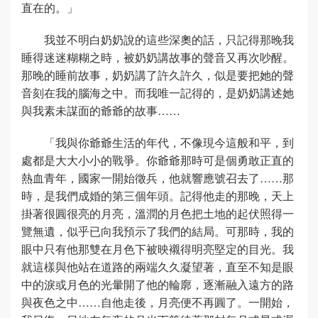
直在的。」
我並不明白奶奶說的這些深奧的話，只記得那晚我
睡得迷迷糊糊之時，被奶奶講故事的聲音又再次吵醒。
那晚的睡前故事，奶奶講了許久許久，似是要把她的聲
音刻在我的腦海之中。而我唯一記得的，是奶奶講述她
與我素未謀面的爺爺的故事……
「我與你爺爺生活的年代，不像現今這般和平，到
處都是大大小小的戰爭。你爺爺那時可是個勇敢正直的
熱血青年，國家一開始徵兵，他就響應號召去了……那
時，是我們成婚的第三個年頭。記得他走的那晚，天上
掛著很圓很亮的月亮，溫潤的月色把土地的起伏照得一
覽無遺，似乎已向我預示了我們的結局。可那時，我的
眼中只有他那雙在月色下被映襯得明亮堅定的目光。我
就這樣與他站在道路的兩端久久凝望著，直至不知是眼
中的淚或月色的光暈開了他的輪廓，逐漸融入遠方的路
與夜色之中……自他走後，月亮便不再圓了。一開始，