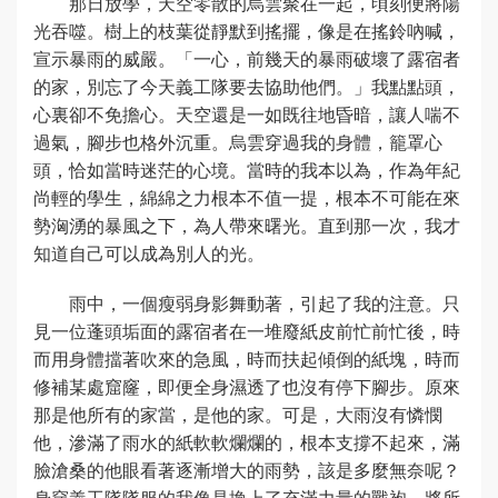
那日放學，天空零散的烏雲聚在一起，頃刻便將陽
光吞噬。樹上的枝葉從靜默到搖擺，像是在搖鈴吶喊，
宣示暴雨的威嚴。「一心，前幾天的暴雨破壞了露宿者
的家，別忘了今天義工隊要去協助他們。」我點點頭，
心裏卻不免擔心。天空還是一如既往地昏暗，讓人喘不
過氣，腳步也格外沉重。烏雲穿過我的身體，籠罩心
頭，恰如當時迷茫的心境。當時的我本以為，作為年紀
尚輕的學生，綿綿之力根本不值一提，根本不可能在來
勢洶湧的暴風之下，為人帶來曙光。直到那一次，我才
知道自己可以成為別人的光。
雨中，一個瘦弱身影舞動著，引起了我的注意。只
見一位蓬頭垢面的露宿者在一堆廢紙皮前忙前忙後，時
而用身體擋著吹來的急風，時而扶起傾倒的紙塊，時而
修補某處窟窿，即便全身濕透了也沒有停下腳步。原來
那是他所有的家當，是他的家。可是，大雨沒有憐憫
他，滲滿了雨水的紙軟軟爛爛的，根本支撐不起來，滿
臉滄桑的他眼看著逐漸增大的雨勢，該是多麼無奈呢？
身穿義工隊隊服的我像是換上了充滿力量的戰袍，將所