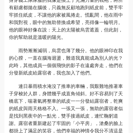
有顧慮都拋在腦後，只義無反顧地跑到紙皮前，雙手牢
牢抓住紙皮，不讓他的家被風捲走。慌亂間，他在雨中
和我對視，眼中的無助替換成希望，亮得像一輪明月。
他的眼神好像在說：天上的太陽被烏雲遮蓋，但此刻，
你的幫助就是溫暖的陽光。
雨勢漸漸減弱，烏雲也薄了幾分。他的眼神印在我
的心膛，一直在腦海迴盪，難道我真能成為別人的光？
此時，其他成員一個個飛快的影子在遠處奔走，他們在
分發新紙皮給露宿者，我也加入了他們。
連日暴雨積水淹沒了推車的車輛，我艱難地推著車
子穿梭於人群，身體幾乎成直角傾斜。好不容易到了天
橋底下，喘著氣將整車的紙皮一一分發結露宿者，乾爽
的紙皮與雨天格格不入。一張又一張，無助的露宿者似
是找到黑夜中的一點光，雙手接過紙皮，連忙鞠躬道
謝。露宿者重新建起了牢固的「小平房」，滄桑的臉上
都掛上了滿足的笑容，他們幸福的神情令我分不清這是