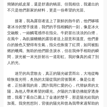
簡陋的紙皮屋，還是舒適的蝸居。但我相信，我遞出的
不只是他們新家的材料，更是一份希望的光苗。
接著，我為露宿者送上了新鮮的熱牛奶，他們哆嗦
著冰冷的雙手接過，我們的手指相觸的一刻，像是冰火
交融般，一絲觸電感停在指尖。牛奶冒出淡淡的白煙，
在風中，為飢腸轆轆的露宿者送上甜意和溫度。他們蒼
白的臉色又變得有生氣，指尖也恢復了紅潤，如同被點
燃的蠟燭。無助的他們眼含淚水，但在我伸手相助的瞬
間，淚光被一末光折射出一道彩虹。我好像真的成了別
人的光。
迷茫的烏雲散去，真正的陽光破雲而出，大地從晦
暗恢復光明，炙熱的太陽從我的背後襲來，像是位老
者，正拍著我的肩，讚許我用仁愛的心，代替缺席的太
陽，為他人帶來希望的曙光。夕陽的力量彷彿能穿透身
體，我看了看自己圍上了金邊的雙手，那是陽光給我的
加冕。我突然想到，背後的陽光和曾為我帶來過幫助的