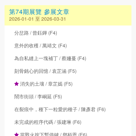
第74期展覽 參展文章
2026-01-01 至 2026-03-31
分岔路 / 曾鈺鏵 (F4)
意外的收穫 / 萬靖文 (F4)
為自私縫上一塊補丁 / 蔡姍蔓 (F4)
刻骨銘心的回憶 / 袁芷涵 (F5)
消失的土壤 / 章芷嫣 (F5)
鬧市街頭 / 李峒延 (F5)
在裂痕中，種下一粒愛的種子 / 陳彥君 (F6)
未完成的程序代碼 / 張建琳 (F6)
當戰火按下暫停鍵 / 鄧栢恩 (F6)