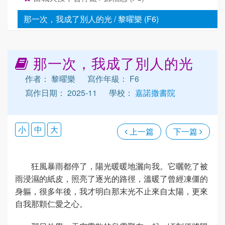
那一次，我成了別人的光 / 黎曜樂 (F6)
那一次，我成了別人的光
作者： 黎曜樂
寫作年級： F6
寫作日期： 2025-11
學校：
嘉諾撒書院
小
中
大
上一篇
下一篇
狂風暴雨都停了，陽光暖暖地灑向我。它曬乾了被
雨浸濕的紙皮，照亮了逐光的路徑，溫暖了曾經凍僵的
身軀，很多年後，我才明白那末光不止來自太陽，更來
自我那顆仁愛之心。