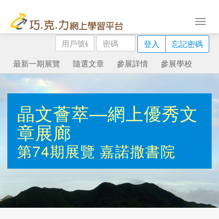
用
密
登入
忘記密碼
戶
碼
號
最新一期展覽
隨選文章
參展詳情
參展學校
碼
晶文薈萃—網上優秀文
章展廊
第74期展覽
嘉諾撒書院