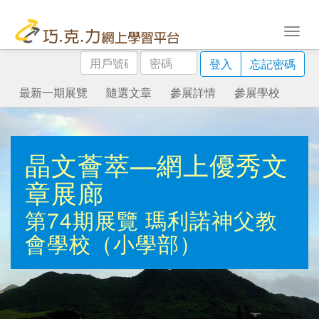
用
密
登入
忘記密碼
戶
碼
號
最新一期展覽
隨選文章
參展詳情
參展學校
碼
晶文薈萃—網上優秀文
章展廊
第74期展覽
瑪利諾神父教
會學校（小學部）