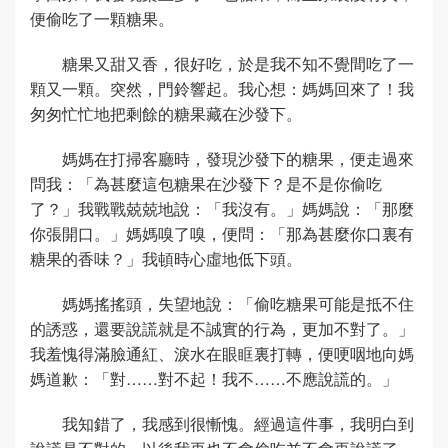
便偷吃了一顆糖果。
糖果又甜又香，很好吃，於是我不知不覺間吃了一
顆又一顆。突然，門鈴響起。我心想：媽媽回來了！我
匆匆忙忙地把剩餘的糖果藏在沙發下。
媽媽在打掃客廳時，發現沙發下的糖果，便走過來
問我：「為甚麼這包糖果在沙發下？是不是你偷吃
了？」我戰戰兢兢地說：「我沒有。」媽媽說：「那麼
你張開口。」媽媽嗅了嗅，便問：「那為甚麼你口裏有
糖果的香味？」我頓時心虛地低下頭。
媽媽搖搖頭，失望地說：「偷吃糖果可能是抵不住
的誘惑，還要說謊就是不誠實的行為，更加不對了。」
我羞愧得滿臉通紅、淚水在眼眶裏打轉，便哽咽地向媽
媽道歉：「對……對不起！我不……不應說謊的。」
我知錯了，我感到很慚愧。經過這件事，我明白到