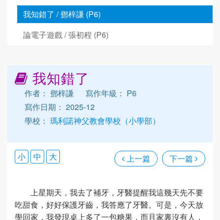
我知錯了 / 鄧梓謙 (P6)
論電子遊戲 / 張初程 (P6)
我知錯了
作者： 鄧梓謙
寫作年級： P6
寫作日期： 2025-12
學校：
瑪利諾神父教會學校（小學部）
小
中
大
上一篇
下一篇
上星期天，我去了補牙，牙醫提醒我這幾天先不要
吃甜食，好好保護牙齒，我答應了牙醫。可是，今天放
學回家，我發現桌上多了一包糖果，而且家裏沒有人，