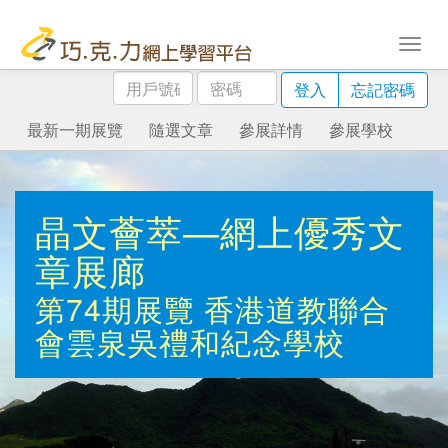
用
密
登入
忘記密碼
戶
碼
號
最新一期展覽
隨選文章
參展詳情
參展學校
碼
晶文薈萃—網上優秀文
章展廊
第74期展覽
香港道教聯合
會雲泉吳禮和紀念學校