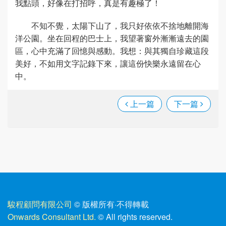
我點頭，好像在打招呼，真是有趣極了！
不知不覺，太陽下山了，我只好依依不捨地離開海
洋公園。坐在回程的巴士上，我望著窗外漸漸遠去的園
區，心中充滿了回憶與感動。我想：與其獨自珍藏這段
美好，不如用文字記錄下來，讓這份快樂永遠留在心
中。
上一篇
下一篇
駿程顧問有限公司
© 版權所有
·
不得轉載
Onwards Consultant Ltd.
© All rights reserved.