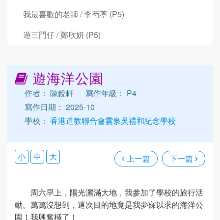
我最喜歡的老師 / 李芍葶 (P5)
遊三門仔 / 鄭欣妍 (P5)
遊海洋公園
作者： 陳銳軒
寫作年級： P4
寫作日期： 2025-10
學校：
香港道教聯合會雲泉吳禮和紀念學校
小
中
大
上一篇
下一篇
周六早上，陽光灑滿大地，我參加了學校的旅行活
動。萬萬沒想到，這次目的地竟是我夢寐以求的海洋公
園！我興奮極了！