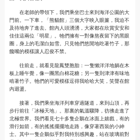
在老師的帶領下，我們乘坐巴士來到海洋公園的大
門前。一下車，「熊貓館」三個大字映入眼簾，我迫不
及待地奔了進去。館內人頭湧湧，大家都在欣賞安安和
佳佳這兩位「明星」。牠們擁有一對像熬夜留下的黑眼
圈，身上的毛潔白如雪。只見牠們悠閒地吃著竹子，那
饞嘴的模樣讓人忍俊不禁。
往前走，就看見龍鳳雙胞胎：一隻懶洋洋地躺在木
板上睡午覺，像一團黑白棉花糖；另一隻則津津有味地
啃著竹子。牠們的可愛模樣逗得我哈哈大笑，笑聲在館
內迴盪。
接著，我們乘坐海洋列車穿過隧道，來到山頂，再
步行前往「冰極天地」。那裏的氣溫驟降，彷彿走進了
北極世界。我們看見七十多隻企鵝在冰面上嬉戲，有的
滑行如箭，有的搖搖擺擺地走路，像穿著西裝的小紳
士。其中一隻企鵝似乎對我特別感興趣，站在玻璃前對