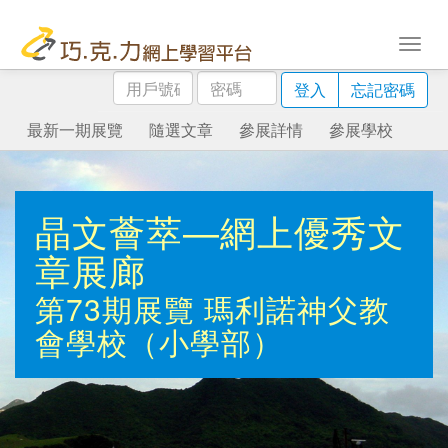
用
密
登入
忘記密碼
戶
碼
號
最新一期展覽
隨選文章
參展詳情
參展學校
碼
晶文薈萃—網上優秀文
章展廊
第73期展覽
瑪利諾神父教
會學校（小學部）