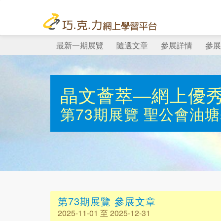
最新一期展覽
隨選文章
參展詳情
參展
晶文薈萃—網上優
第73期展覽
聖公會油塘
第73期展覽 參展文章
2025-11-01 至 2025-12-31