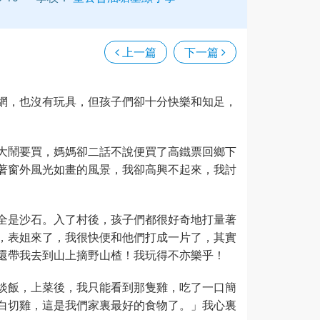
上一篇
下一篇
網，也沒有玩具，但孩子們卻十分快樂和知足，
大鬧要買，媽媽卻二話不說便買了高鐵票回鄉下
著窗外風光如畫的風景，我卻高興不起來，我討
全是沙石。入了村後，孩子們都很好奇地打量著
，表姐來了，我很快便和他們打成一片了，其實
還帶我去到山上摘野山楂！我玩得不亦樂乎！
淡飯，上菜後，我只能看到那隻雞，吃了一口簡
白切雞，這是我們家裏最好的食物了。」我心裏