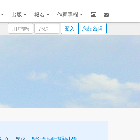
劃
出版
報名
作家專欄
用
密
登入
忘記密碼
戶
碼
號
碼
-10
學校：
聖公會油塘基顯小學