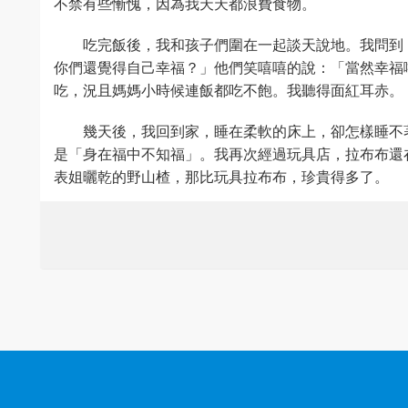
不禁有些慚愧，因為我天天都浪費食物。
吃完飯後，我和孩子們圍在一起談天說地。我問到
你們還覺得自己幸福？」他們笑嘻嘻的說：「當然幸福
吃，況且媽媽小時候連飯都吃不飽。我聽得面紅耳赤。
幾天後，我回到家，睡在柔軟的床上，卻怎樣睡不
是「身在福中不知福」。我再次經過玩具店，拉布布還
表姐曬乾的野山楂，那比玩具拉布布，珍貴得多了。