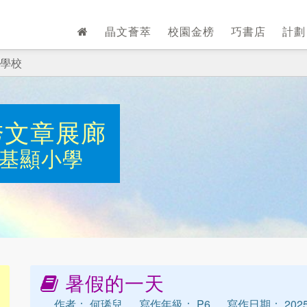
晶文薈萃
校園金榜
巧書店
計
學校
秀文章展廊
基顯小學
暑假的一天
作者： 何琋兒
寫作年級： P6
寫作日期： 2025