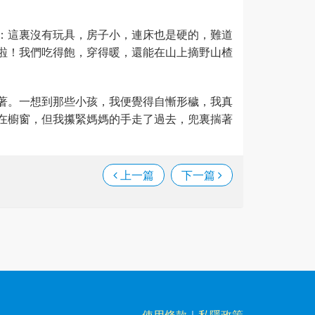
：這裏沒有玩具，房子小，連床也是硬的，難道
啦！我們吃得飽，穿得暖，還能在山上摘野山楂
著。一想到那些小孩，我便覺得自慚形穢，我真
在櫥窗，但我攥緊媽媽的手走了過去，兜裏揣著
上一篇
下一篇
使用條款
｜
私隱政策