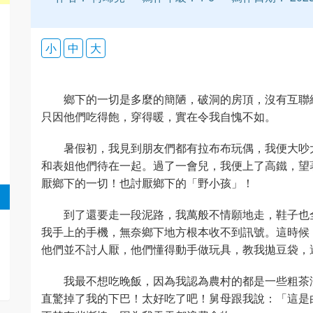
小
中
大
鄉下的一切是多麼的簡陋，破洞的房頂，沒有互聯
只因他們吃得飽，穿得暖，實在令我自愧不如。
暑假初，我見到朋友們都有拉布布玩偶，我便大吵
和表姐他們待在一起。過了一會兒，我便上了高鐵，望
厭鄉下的一切！也討厭鄉下的「野小孩」！
到了還要走一段泥路，我萬般不情願地走，鞋子也
我手上的手機，無奈鄉下地方根本收不到訊號。這時候
他們並不討人厭，他們懂得動手做玩具，教我拋豆袋，
我最不想吃晚飯，因為我認為農村的都是一些粗茶
直驚掉了我的下巴！太好吃了吧！舅母跟我說：「這是