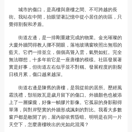
城市的傷口，是高樓與唐樓之間、不可跨越的長
街。我站在中間，抬眼望著記憶中從小居住的街區，只
覺得割裂和矛盾。
街道左邊，是一排剛重建完成的物業。金光璀璨的
大廈外牆閃得教人挪不開眼，落地玻璃窗映照出無瑕的
藍天。它們一排並立，個個高聳入雲，氣勢如虹。完全
無法聯想，十多年前它是一座唐樓的模樣。社區發展著
實是好事，但街道左右似乎並不對稱。發展程度的割裂
日積月累，傷口越來越深。
街道右邊是陳舊的唐樓，是我從前的居所。歷經風
霜洗禮，頹垣敗瓦是歲月留下的傷口。外牆顏色也被添
上了一層朦朧，好像一幀膠片影像。它孤寂的身影顯得
單薄，與對岸堅實的外牆形成諷刺的對比。我看大多數
窗戶都是敞開了的，屋內卻依舊昏暗。明明是在同一片
天空下，怎麼唐樓映出的光如此混濁？