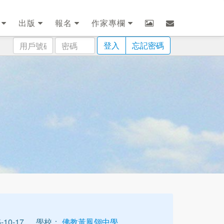
劃
出版
報名
作家專欄
用
密
登入
忘記密碼
戶
碼
號
碼
10-17
學校：
佛教黃鳳翎中學