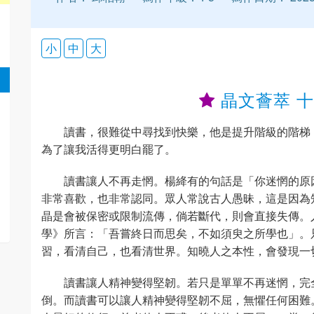
小
中
大
晶文薈萃 
讀書，很難從中尋找到快樂，他是提升階級的階梯
為了讓我活得更明白罷了。
讀書讓人不再走惘。楊絳有的句話是「你迷惘的原
非常喜歡，也非常認同。眾人常說古人愚昧，這是因為
晶是會被保密或限制流傳，倘若斷代，則會直接失傳。
學》所言：「吾嘗終日而思矣，不如須臾之所學也」。
習，看清自己，也看清世界。知曉人之本性，會發現一
讀書讓人精神變得堅韌。若只是單單不再迷惘，完
倒。而讀書可以讓人精神變得堅韌不屈，無懼任何困難