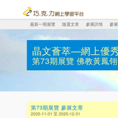
最新一期展覽
隨選文章
參展詳情
參展
晶文薈萃—網上優
第73期展覽
佛教黃鳳翎
第73期展覽 參展文章
2025-11-01 至 2025-12-31