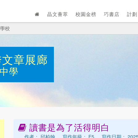
晶文薈萃
校園金榜
巧書店
計
學校
秀文章展廊
中學
讀書是為了活得明白
作者： 邱柏翰
寫作年級： F5
寫作日期： 2025-