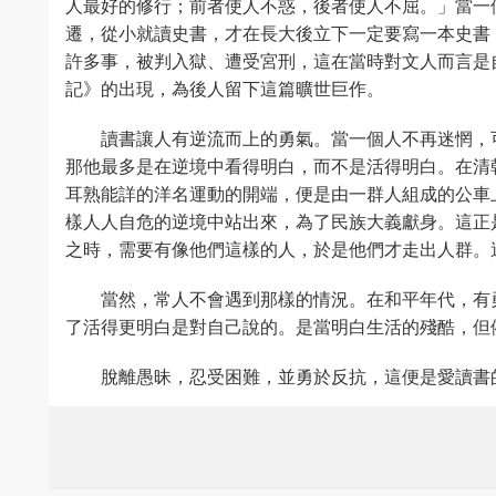
人最好的修行；前者使人不惑，後者使人不屈。」當一
遷，從小就讀史書，才在長大後立下一定要寫一本史書
許多事，被判入獄、遭受宮刑，這在當時對文人而言是
記》的出現，為後人留下這篇曠世巨作。
讀書讓人有逆流而上的勇氣。當一個人不再迷惘，
那他最多是在逆境中看得明白，而不是活得明白。在清
耳熟能詳的洋名運動的開端，便是由一群人組成的公車
樣人人自危的逆境中站出來，為了民族大義獻身。這正
之時，需要有像他們這樣的人，於是他們才走出人群。
當然，常人不會遇到那樣的情況。在和平年代，有
了活得更明白是對自己說的。是當明白生活的殘酷，但
脫離愚昧，忍受困難，並勇於反抗，這便是愛讀書