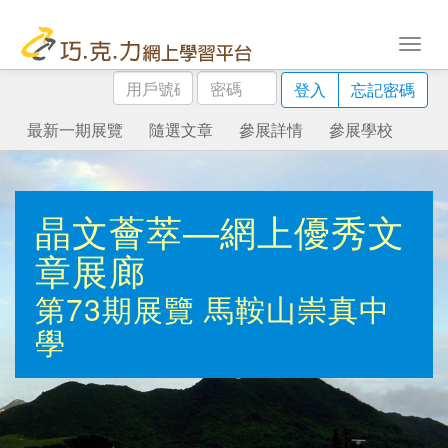
用
密
登入
忘記密碼
戶
碼
號
最新一期展覽
隨選文章
參展詳情
參展學校
碼
晶文薈萃—網上優秀文
章展廊
第73期展覽
馬鞍山崇真中
學