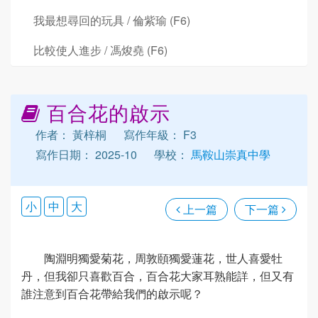
我最想尋回的玩具 / 倫紫瑜 (F6)
比較使人進步 / 馮焌堯 (F6)
百合花的啟示
作者： 黃梓桐
寫作年級： F3
寫作日期： 2025-10
學校：
馬鞍山崇真中學
小
中
大
上一篇
下一篇
陶淵明獨愛菊花，周敦頤獨愛蓮花，世人喜愛牡
丹，但我卻只喜歡百合，百合花大家耳熟能詳，但又有
誰注意到百合花帶給我們的啟示呢？