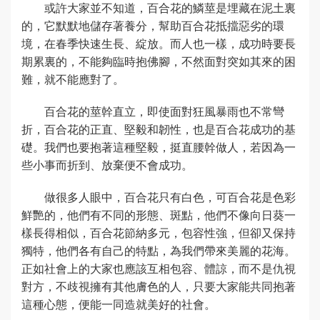
或許大家並不知道，百合花的鱗莖是埋藏在泥土裏
的，它默默地儲存著養分，幫助百合花抵擋惡劣的環
境，在春季快速生長、綻放。而人也一樣，成功時要長
期累裏的，不能夠臨時抱佛腳，不然面對突如其來的困
難，就不能應對了。
百合花的莖幹直立，即使面對狂風暴雨也不常彎
折，百合花的正直、堅毅和韌性，也是百合花成功的基
礎。我們也要抱著這種堅毅，挺直腰幹做人，若因為一
些小事而折到、放棄便不會成功。
做很多人眼中，百合花只有白色，可百合花是色彩
鮮艷的，他們有不同的形態、斑點，他們不像向日葵一
樣長得相似，百合花節納多元，包容性強，但卻又保持
獨特，他們各有自己的特點，為我們帶來美麗的花海。
正如社會上的大家也應該互相包容、體諒，而不是仇視
對方，不歧視擁有其他膚色的人，只要大家能共同抱著
這種心態，便能一同造就美好的社會。