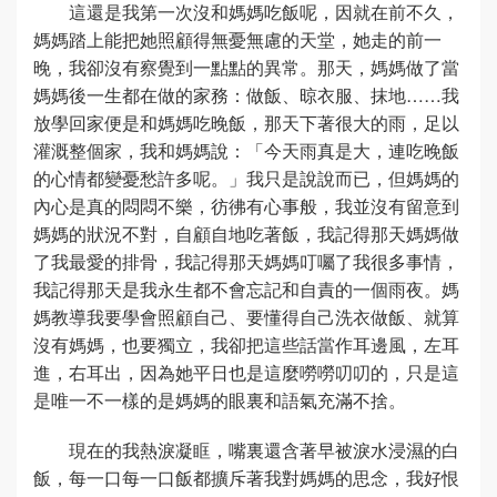
這還是我第一次沒和媽媽吃飯呢，因就在前不久，
媽媽踏上能把她照顧得無憂無慮的天堂，她走的前一
晚，我卻沒有察覺到一點點的異常。那天，媽媽做了當
媽媽後一生都在做的家務：做飯、晾衣服、抹地……我
放學回家便是和媽媽吃晚飯，那天下著很大的雨，足以
灌溉整個家，我和媽媽說：「今天雨真是大，連吃晚飯
的心情都變憂愁許多呢。」我只是說說而已，但媽媽的
內心是真的悶悶不樂，彷彿有心事般，我並沒有留意到
媽媽的狀況不對，自顧自地吃著飯，我記得那天媽媽做
了我最愛的排骨，我記得那天媽媽叮囑了我很多事情，
我記得那天是我永生都不會忘記和自責的一個雨夜。媽
媽教導我要學會照顧自己、要懂得自己洗衣做飯、就算
沒有媽媽，也要獨立，我卻把這些話當作耳邊風，左耳
進，右耳出，因為她平日也是這麼嘮嘮叨叨的，只是這
是唯一不一樣的是媽媽的眼裏和語氣充滿不捨。
現在的我熱淚凝眶，嘴裏還含著早被淚水浸濕的白
飯，每一口每一口飯都擴斥著我對媽媽的思念，我好恨