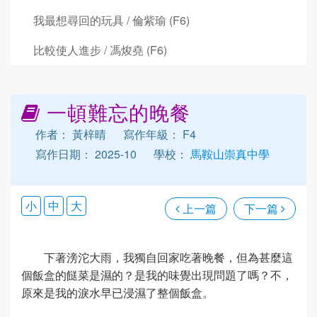
我最想尋回的玩具 / 倫紫瑜 (F6)
比較使人進步 / 馮焌堯 (F6)
一頓難忘的晚餐
作者： 黃梓晴
寫作年級： F4
寫作日期： 2025-10
學校：
馬鞍山崇真中學
小
中
大
上一篇
下一篇
下著滂沱大雨，我獨自回家吃著晚餐，但為甚麼這
個飯盒的餸菜是濕的？是我的味覺出現問題了嗎？不，
原來是我的淚水早已浸濕了整個飯盒。