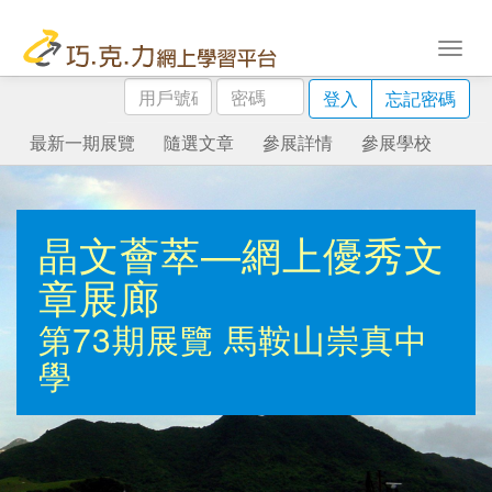
用
密
登入
忘記密碼
戶
碼
號
最新一期展覽
隨選文章
參展詳情
參展學校
碼
晶文薈萃—網上優秀文
章展廊
第73期展覽
馬鞍山崇真中
學