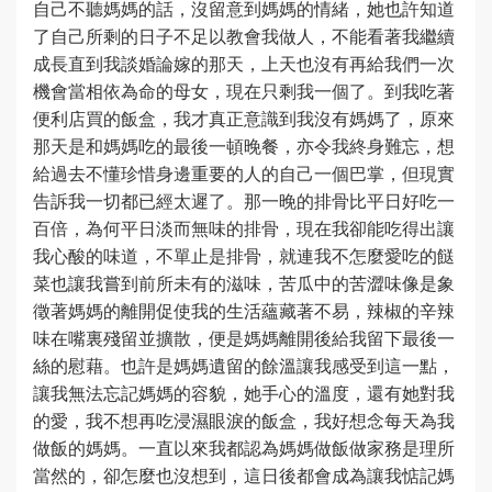
自己不聽媽媽的話，沒留意到媽媽的情緒，她也許知道
了自己所剩的日子不足以教會我做人，不能看著我繼續
成長直到我談婚論嫁的那天，上天也沒有再給我們一次
機會當相依為命的母女，現在只剩我一個了。到我吃著
便利店買的飯盒，我才真正意識到我沒有媽媽了，原來
那天是和媽媽吃的最後一頓晚餐，亦令我終身難忘，想
給過去不懂珍惜身邊重要的人的自己一個巴掌，但現實
告訴我一切都已經太遲了。那一晚的排骨比平日好吃一
百倍，為何平日淡而無味的排骨，現在我卻能吃得出讓
我心酸的味道，不單止是排骨，就連我不怎麼愛吃的餸
菜也讓我嘗到前所未有的滋味，苦瓜中的苦澀味像是象
徵著媽媽的離開促使我的生活蘊藏著不易，辣椒的辛辣
味在嘴裏殘留並擴散，便是媽媽離開後給我留下最後一
絲的慰藉。也許是媽媽遺留的餘溫讓我感受到這一點，
讓我無法忘記媽媽的容貌，她手心的溫度，還有她對我
的愛，我不想再吃浸濕眼淚的飯盒，我好想念每天為我
做飯的媽媽。一直以來我都認為媽媽做飯做家務是理所
當然的，卻怎麼也沒想到，這日後都會成為讓我惦記媽