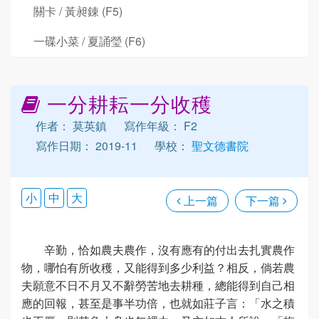
關卡 / 黃昶錬 (F5)
一碟小菜 / 夏誦瑩 (F6)
一分耕耘一分收穫
作者： 莫英鎮
寫作年級： F2
寫作日期： 2019-11
學校：
聖文德書院
小
中
大
上一篇
下一篇
辛勤，恰如農夫農作，沒有應有的付出去扎實農作
物，哪怕有所收穫，又能得到多少利益？相反，倘若農
夫願意不日不月又不辭勞苦地去耕種，總能得到自己相
應的回報，甚至是事半功倍，也就如莊子言：「水之積