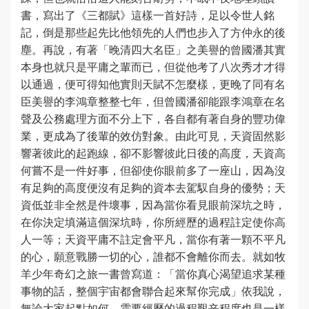
書，寫出了《三都賦》這樣一首好詩，足以令世人銘
記，倒是那些起先比他領先的人們也步入了方仲永的後
塵。再說，有著「晚清四大名臣」之美譽的曾國潘其實
本身也就只是平庸之輩而已，但從他考了八次秀才才得
以通過，便可得知他實則天賦不怎麼樣，更晚了同有名
臣美譽的李鴻章整整七年，但曾國潘卻能跟李鴻章在名
聲及公務處理方面不分上下，各自都有著自身的豐功偉
業，更成為了後輩的效仿對象。由此可見，天資固然影
響著彼此的起跑線，卻不影響彼此日後的高度，天資高
何嘗不是一件好事，但卻使你眼前多了一座山，因為沒
有足夠的高度便沒有足夠的資本去駕馭自身的優勢；天
資低並非全然是件壞事，因為當你看見眼前深坑之時，
在你決定填滿這個深坑時，你所經歷的過程註定使你高
人一等；天資平庸不註定會平凡，當你有著一顆不平凡
的心，願意戰勝一切的心，誰都不會離你而去。就如牧
羊少年奇幻之旅一書曾寫道：「當你真心渴望追求某種
事物的話，整個宇宙都會聯合起來幫你完成」依我說，
無論大家起點如何，需要經歷的過程艱辛程度也是一樣