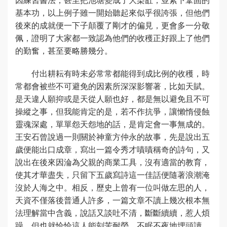
基本功，以上例子雖一開始聽起來似乎很誇張，但他們
後來的成就便一下子顛覆了剛才的偏見，更會多一分敬
佩，證明了大家都一致認為他們的收穫正好跟上了他們
的勤奮，甚至要略勝幾分。
付出耕耘有時未必常常都能得到成比例的收穫，時
常都會被些不可避免的因素所深深影響著，比如天賦。
是天違人願抑或是天從人願也好，都是無以避免且不可
操縱之事，但我能肯定的是，若不作抗爭，讓懶惰侵蝕
靈魂深處，單單怨天怨地的話，是肯定會一事無成的。
王安石曾說過一則關於神童方仲永的故事，先是說出五
歲便能出口成章，寫出一篇令秀才嘖嘖稱奇的詩句，又
說出在後來因淪為父親的商業工具，沒有適當的教育，
使其才華盡失，只留下五歲寫詩這一佳話便隨著浪潮淹
沒於人海之中。相反，歷史上曾有一位叫做左思的人，
天資不僅落後普通人許多，一篇文章不讀上幾次根本無
法理解當中含義，說話又談吐不清，斷斷續續，惹人煩
躁，但也就恰恰這人能刻苦耐勞，不眠不夜地埋頭讀