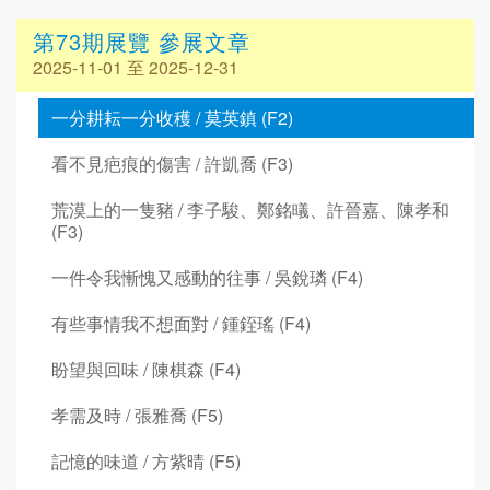
第73期展覽 參展文章
2025-11-01 至 2025-12-31
一分耕耘一分收穫 / 莫英鎮 (F2)
看不見疤痕的傷害 / 許凱喬 (F3)
荒漠上的一隻豬 / 李子駿、鄭銘㬢、許晉嘉、陳孝和
(F3)
一件令我慚愧又感動的往事 / 吳銳璘 (F4)
有些事情我不想面對 / 鍾銍瑤 (F4)
盼望與回味 / 陳棋森 (F4)
孝需及時 / 張雅喬 (F5)
記憶的味道 / 方紫晴 (F5)