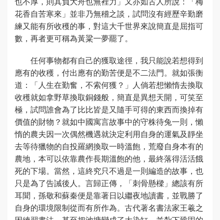
也不厚，則其負大舟也無裡力」又亦如古人所說：「梅
花香自苦寒來」並非乃無稽之談，試問沒有經歷辛勤磨
練又能有所收穫的事，對這大千世界來說簡直是屈指可
數，再者更可稱為黃粱一夢罷了。
任何事物都有自己的獲取途徑，我只能說若想得到
應有的收穫，付出應有的勤苦便是不二法門。就如張衡
道：「人生在勤奮，不索何獲？」人倘若想懶惰去換取
收穫就如拿野草換取銅錢般，簡直是異想天開，可笑至
極，試問誰會為了比比皆是又隨手可得的東西而換掉有
價值的財物？就如中國寓言故事中的守株待兔一則，懶
惰的農夫因一次偶然機遇就決定利用自身的運氣及靜坐
去等待獵物的自投羅網換取一時溫飽，荒廢自身本有的
農地，本可以依靠農作長期溫飽的他，最終落得活活餓
死的下場。當然，這終究只不過是一則編造的故事，也
只是為了告誡後人。言歸正傳，「刺骨懸樑」總該有所
耳聞，孫敬和蘇秦便是靠著日以繼夜地讀書，並戰勝了
自身的環境限制從而有所作為。古代著名書法家王羲之
因練習書法，甚至把池塘變成了大染缸，並紮下鞏固的