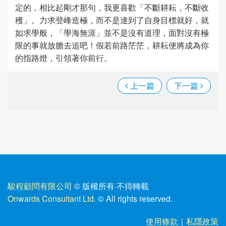
定的，相比起剛才那句，我更喜歡「不斷耕耘，不斷收
穫」。力求登峰造極，而不是達到了自身目標就好，就
如求學般，「學海無涯」並不是沒有道理，面對沒有極
限的事就放膽去追吧！假若前路茫茫，耕耘便將成為你
的指路燈，引領著你前行。
上一篇
下一篇
駿程顧問有限公司
© 版權所有
·
不得轉載
Onwards Consultant Ltd.
© All rights reserved.
使用條款
｜
私隱政策