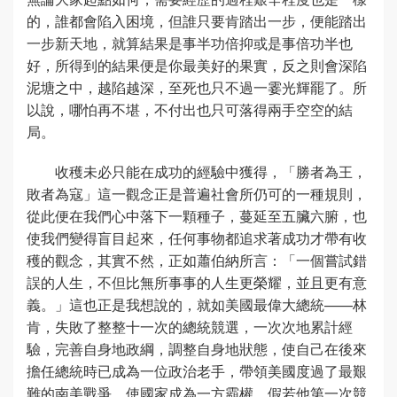
的，誰都會陷入困境，但誰只要肯踏出一步，便能踏出
一步新天地，就算結果是事半功倍抑或是事倍功半也
好，所得到的結果便是你最美好的果實，反之則會深陷
泥塘之中，越陷越深，至死也只不過一霎光輝罷了。所
以說，哪怕再不堪，不付出也只可落得兩手空空的結
局。
收穫未必只能在成功的經驗中獲得，「勝者為王，
敗者為寇」這一觀念正是普遍社會所仍可的一種規則，
從此便在我們心中落下一顆種子，蔓延至五臟六腑，也
使我們變得盲目起來，任何事物都追求著成功才帶有收
穫的觀念，其實不然，正如蕭伯納所言：「一個嘗試錯
誤的人生，不但比無所事事的人生更榮耀，並且更有意
義。」這也正是我想說的，就如美國最偉大總統——林
肯，失敗了整整十一次的總統競選，一次次地累計經
驗，完善自身地政綱，調整自身地狀態，使自己在後來
擔任總統時已成為一位政治老手，帶領美國度過了最艱
難的南美戰爭，使國家成為一方霸權，假若他第一次競