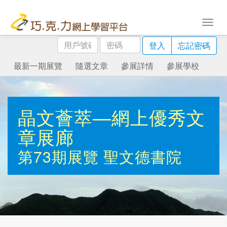
用
密
登入
忘記密碼
戶
碼
號
最新一期展覽
隨選文章
參展詳情
參展學校
碼
晶文薈萃—網上優秀文
章展廊
第73期展覽
聖文德書院