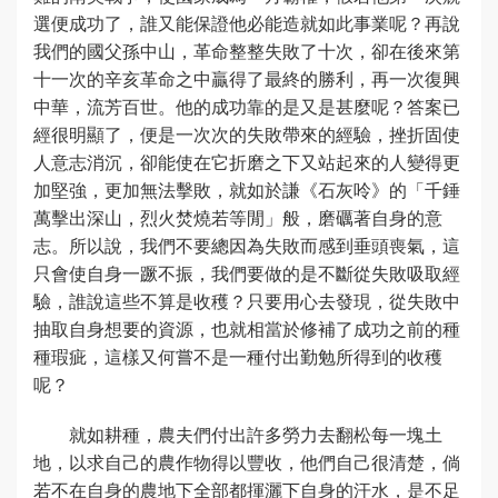
選便成功了，誰又能保證他必能造就如此事業呢？再說
我們的國父孫中山，革命整整失敗了十次，卻在後來第
十一次的辛亥革命之中贏得了最終的勝利，再一次復興
中華，流芳百世。他的成功靠的是又是甚麼呢？答案已
經很明顯了，便是一次次的失敗帶來的經驗，挫折固使
人意志消沉，卻能使在它折磨之下又站起來的人變得更
加堅強，更加無法擊敗，就如於謙《石灰呤》的「千錘
萬擊出深山，烈火焚燒若等閒」般，磨礪著自身的意
志。所以說，我們不要總因為失敗而感到垂頭喪氣，這
只會使自身一蹶不振，我們要做的是不斷從失敗吸取經
驗，誰說這些不算是收穫？只要用心去發現，從失敗中
抽取自身想要的資源，也就相當於修補了成功之前的種
種瑕疵，這樣又何嘗不是一種付出勤勉所得到的收穫
呢？
就如耕種，農夫們付出許多勞力去翻松每一塊土
地，以求自己的農作物得以豐收，他們自己很清楚，倘
若不在自身的農地下全部都揮灑下自身的汗水，是不足