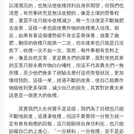
以灌溉完的，也無法使收穫得到自身所期望，但我們也
清楚，有些事終究是無法改變的，像是土壤的營養程
度，素質不佳只能令收穫減少，唯一方法便是不斷施肥
去改善，這樣一來也能使農作物的收穫漸入佳境。相
反，如果有著這個優勢卻不肯去妥善保養，放棄了施
肥，翻倍的收穫只能第一二次，但在後來也只能是日況
愈下，收穫一次不如一次。當然，每件事都有意料之
外，像是自然災害，更是農夫們的噩夢，面對突然其來
的災害只能令農作物白白犧牲，但這不代表農夫們一無
所獲，至少他們會多了經驗去應付這些突發狀況，更加
懂得預防。這樣一來，經過不斷的改善，使自己能農作
物能收到更多保障，減少自己的損失，其實對於農夫來
說更是一個更大的收穫。
其實我們人生何嘗不是這樣，我們為了目標也只能
不斷地前進，追逐著收穫，但請不要覺得一分努力就一
定有會有相應的回報，這只能顯得自身功利化，也只能
妨礙自己的上進心。「一分耕耘，一分收穫」並不是必