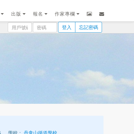
劃
出版
報名
作家專欄
用
密
登入
忘記密碼
戶
碼
號
碼
5
學校：
丹拿山循道學校