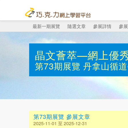
最新一期展覽
隨選文章
參展詳情
參展
晶文薈萃—網上優
第73期展覽
丹拿山循道
第73期展覽 參展文章
2025-11-01 至 2025-12-31