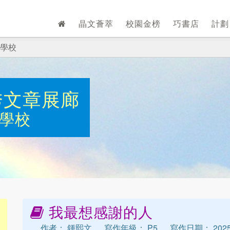
晶文薈萃
校園金榜
巧書店
計
學校
秀文章展廊
學校
我最想感謝的人
作者： 鍾熙文
寫作年級： P5
寫作日期： 202