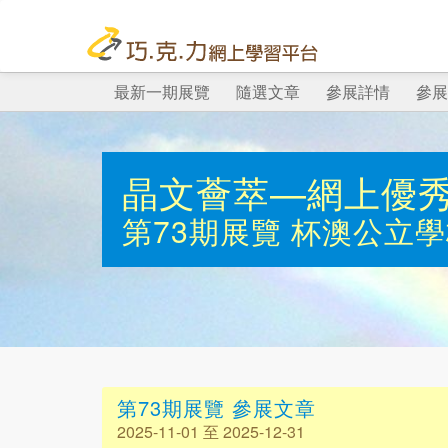
最新一期展覽
隨選文章
參展詳情
參展
晶文薈萃—網上優
第73期展覽
杯澳公立學
第73期展覽 參展文章
2025-11-01 至 2025-12-31