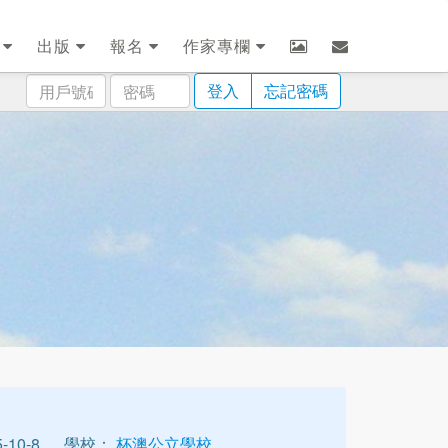
劃
出版
報名
作家專欄
用
密
登入
忘記密碼
戶
碼
號
碼
10-8
學校：
杯澳公立學校