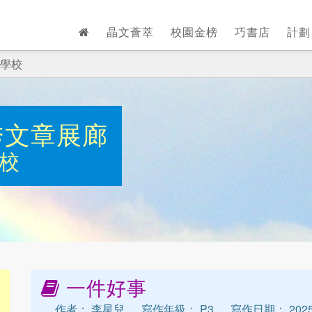
晶文薈萃
校園金榜
巧書店
計
學校
秀文章展廊
校
一件好事
作者： 李星兒
寫作年級： P3
寫作日期： 2025-