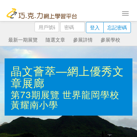
用
密
登入
忘記密碼
戶
碼
號
最新一期展覽
隨選文章
參展詳情
參展學校
碼
晶文薈萃—網上優秀文
章展廊
第73期展覽
世界龍岡學校
黃耀南小學