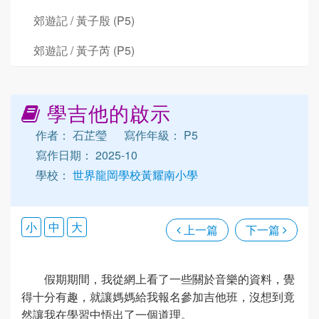
郊遊記 / 黃子殷 (P5)
郊遊記 / 黃子芮 (P5)
學吉他的啟示
作者： 石芷瑩
寫作年級： P5
寫作日期： 2025-10
學校：
世界龍岡學校黃耀南小學
小
中
大
上一篇
下一篇
假期期間，我從網上看了一些關於音樂的資料，覺
得十分有趣，就讓媽媽給我報名參加吉他班，沒想到竟
然讓我在學習中悟出了一個道理。