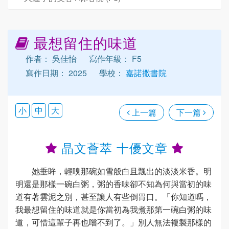
最想留住的味道
作者： 吳佳怡
寫作年級： F5
寫作日期： 2025
學校：
嘉諾撒書院
小
中
大
上一篇
下一篇
晶文薈萃 十優文章
她垂眸，輕嗅那碗如雪般白且飄出的淡淡米香。明
明還是那樣一碗白粥，粥的香味卻不知為何與當初的味
道有著雲泥之別，甚至讓人有些倒胃口。「你知道嗎，
我最想留住的味道就是你當初為我煮那第一碗白粥的味
道，可惜這輩子再也嚐不到了。」別人無法複製那樣的