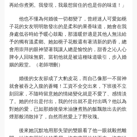
再給你煮粥。我發現，我最想留住的也是你的味道！」
他也不懂為何婚後一切都變了，曾經迷人可愛如梔
子花的女友明明散發出的是柔和的果香味道，她會在我
身處低谷時給予暖心鼓勵，那溫暖舒適是其他人無法給
予的獨有溫柔鄉。她如梔子花般還有著清新的奶香，總
會用崇拜的眼神望著我讓人總是愉悅的，甜香之沁人心
脾令人回味無窮。當初他就是被這種味道吸引，步入婚
姻的殿堂。（老師增刪）
婚後的女友卻成了大豹皮花，而自己像那一不留神
就會被吞之入腹的蒼蠅！工資不全交出來，下班後不立
刻回家，不隨時留意她的情緒變化就是不愛了、感情淡
了。她的付出是付出，我的付出就不是付出嗎？他以為
對她的愛，已如那婚後柴米油鹽煮熟的飯飄散出去的炊
煙那般消散掉了，自然而然愛上了野玫瑰。
後來她沉默地用那失望的雙眼看了他一眼就毅然離