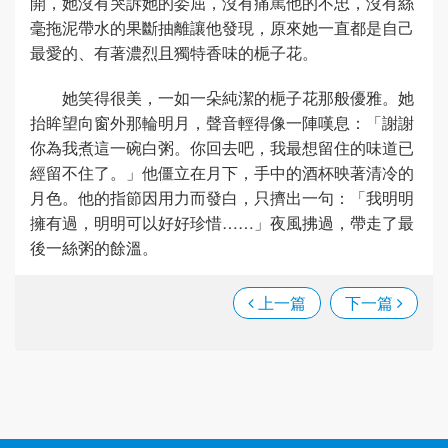
開，她沒有哭訴她的委屈，沒有痛駡他的不忠，沒有絲
毫拖泥帶水的果斷抽離讓他發現，原來她一直都是自己
最愛的、有著濃烈且獨特香味的梔子花。
她笑得很美，一如一朵純潔的梔子花那般優雅。她
抬眸望向窗外那輪明月，聲音輕得像一陣嘆息：「謝謝
你為我煮這一碗白粥。你回去吧，我最想留住的味道已
經留不住了。」他僵立在月下，手中的酒杯映著清冷的
月色。他的指節因用力而發白，只擠出一句：「我明明
擁有過，明明可以好好珍惜……」夜風拂過，帶走了最
後一絲粥的餘溫。
上一篇
下一篇