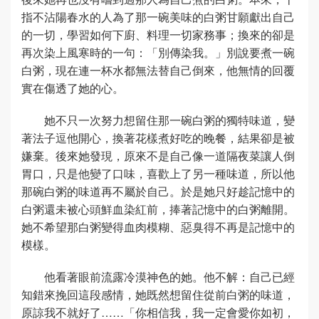
指不沾陽春水的人為了那一碗美味的白粥甘願獻出自己
的一切，學習如何下廚、料理一切家務事；換來的卻是
再次染上風寒時的一句：「別傳染我。」別說要煮一碗
白粥，現在連一杯水都無法替自己倒來，他無情的回覆
實在傷透了她的心。
她不只一次努力想留住那一碗白粥的獨特味道，變
著法子逗他開心，換著花樣煮好吃的晚餐，結果卻是被
嫌棄。後來她發現，原來不是自己像一道隔夜菜讓人倒
胃口，只是他變了口味，喜歡上了另一種味道，所以他
那碗白粥的味道再不屬於自己。於是她只好趁記憶中的
白粥還未被心頭鮮血染紅前，捧著記憶中的白粥離開。
她不希望那白粥變得血肉模糊、惡臭得不再是記憶中的
模樣。
他看著眼前流露冷漠神色的她。他不解：自己已經
知錯來挽回這段感情，她既然想留住從前白粥的味道，
原諒我不就好了……「你相信我，我一定會愛你如初，