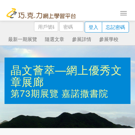
用
密
登入
忘記密碼
戶
碼
號
最新一期展覽
隨選文章
參展詳情
參展學校
碼
晶文薈萃—網上優秀文
章展廊
第73期展覽
嘉諾撒書院