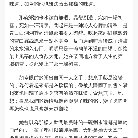
味道，如今的他也無法煮出那樣的味道。
那碗粥的米水潔白無瑕、晶瑩剔透，宛如一場初
雪，宛如一汪清泉。聞起來是一陣沁人心脾的清香，是
春日西湖湖畔的清風那般令人陶醉。吃起來那細膩嫩滑
的雪白蠶絲原來一點不寡淡，反而遇到唾液後成了清甜
的泉水湧入心田。明明只是一碗簡單不過的白粥，卻讓
染上風寒的人食欲大開。她在某個地方看了人生的第一
場初雪，從此愛上了那一場初雪。
如今眼前的粥出自同一人之手，想來手藝是沒變
的，為何看起來都是灰撲撲的，像被人踩髒了的雪？嚐
起來也回歸了原本粥該有的清淡味道，索然無味。她
想：看來我們的感情就像這碗變了味的粥，變了味的粥
再怎樣煮也只會越來越難吃。
她曾以為那樣人世間最美味的一碗粥永遠都是屬於
自己的，一輩子都可以隨時品嚐。豈料是她太天真了，
後來她再也沒有嚐到過那人為自己煮的白粥。本來，十