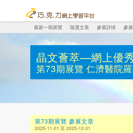
最新一期展覽
隨選文章
參展詳情
參展
晶文薈萃—網上優
第73期展覽
仁濟醫院羅
第73期展覽 參展文章
2025-11-01 至 2025-12-31