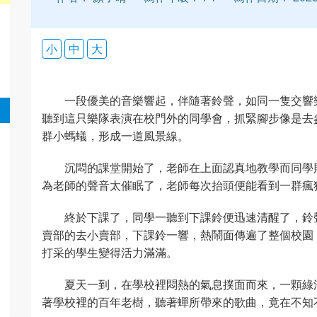
小
中
大
一段優美的音樂響起，伴隨著鈴聲，如同一隻交響
聽到這只樂隊表演在校門外的同學會，抓緊腳步像是去
群小螞蟻，形成一道風景線。
沉悶的課堂開始了，老師在上面認真地教學而同學
為老師的聲音太催眠了，老師每次抬頭便能看到一群瘋
終於下課了，同學一聽到下課鈴便迅速清醒了，鈴
賣部的去小賣部，下課鈴一響，熱鬧面傳遍了整個校園
打采的學生變得活力滿滿。
夏天一到，在學校裡悶熱的氣息撲面而來，一顆綠
著學校裡的百年老樹，聽著蟬所帶來的歌曲，竟在不知