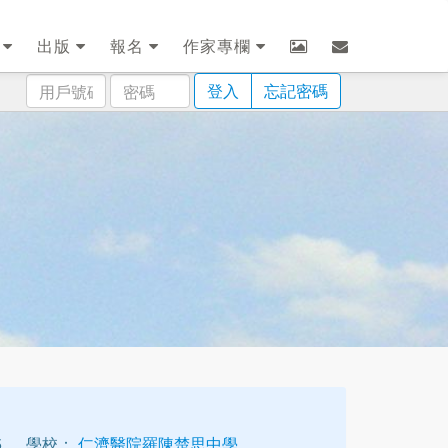
劃
出版
報名
作家專欄
用
密
登入
忘記密碼
戶
碼
號
碼
5
學校：
仁濟醫院羅陳楚思中學