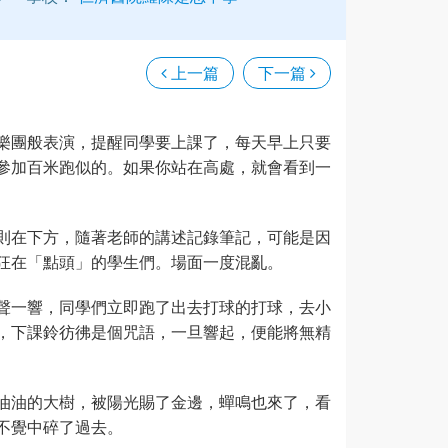
上一篇
下一篇
樂團般表演，提醒同學要上課了，每天早上只要
參加百米跑似的。如果你站在高處，就會看到一
則在下方，隨著老師的講述記錄筆記，可能是因
狂在「點頭」的學生們。場面一度混亂。
聲一響，同學們立即跑了出去打球的打球，去小
，下課鈴彷彿是個咒語，一旦響起，便能將無精
油油的大樹，被陽光賜了金邊，蟬鳴也來了，看
不覺中碎了過去。