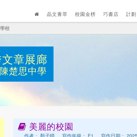
晶文薈萃
校園金榜
巧書店
計
學校
秀文章展廊
陳楚思中學
美麗的校園
作者： 顏子晴
寫作年級： F1
寫作日期： 202