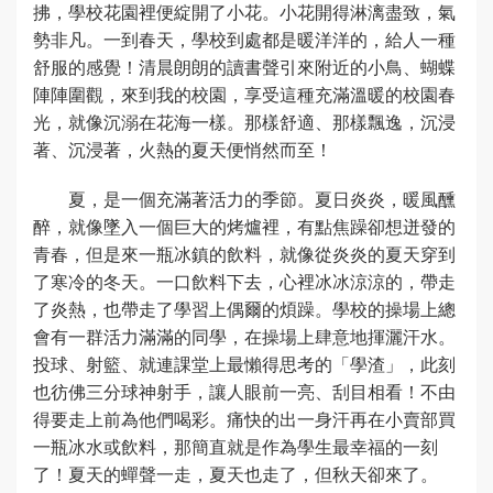
拂，學校花園裡便綻開了小花。小花開得淋漓盡致，氣
勢非凡。一到春天，學校到處都是暖洋洋的，給人一種
舒服的感覺！清晨朗朗的讀書聲引來附近的小鳥、蝴蝶
陣陣圍觀，來到我的校園，享受這種充滿溫暖的校園春
光，就像沉溺在花海一樣。那樣舒適、那樣飄逸，沉浸
著、沉浸著，火熱的夏天便悄然而至！
夏，是一個充滿著活力的季節。夏日炎炎，暖風醺
醉，就像墜入一個巨大的烤爐裡，有點焦躁卻想迸發的
青春，但是來一瓶冰鎮的飲料，就像從炎炎的夏天穿到
了寒冷的冬天。一口飲料下去，心裡冰冰涼涼的，帶走
了炎熱，也帶走了學習上偶爾的煩躁。學校的操場上總
會有一群活力滿滿的同學，在操場上肆意地揮灑汗水。
投球、射籃、就連課堂上最懶得思考的「學渣」，此刻
也彷佛三分球神射手，讓人眼前一亮、刮目相看！不由
得要走上前為他們喝彩。痛快的出一身汗再在小賣部買
一瓶冰水或飲料，那簡直就是作為學生最幸福的一刻
了！夏天的蟬聲一走，夏天也走了，但秋天卻來了。