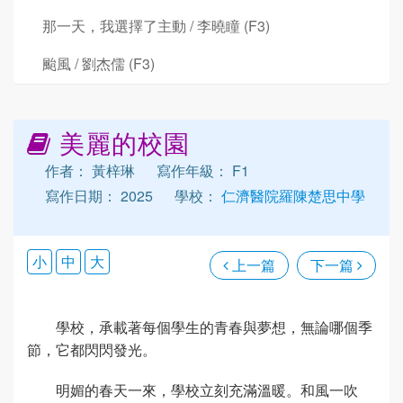
那一天，我選擇了主動 / 李曉瞳 (F3)
颱風 / 劉杰儒 (F3)
美麗的校園
作者： 黃梓琳
寫作年級： F1
寫作日期： 2025
學校：
仁濟醫院羅陳楚思中學
小
中
大
上一篇
下一篇
學校，承載著每個學生的青春與夢想，無論哪個季
節，它都閃閃發光。
明媚的春天一來，學校立刻充滿溫暖。和風一吹