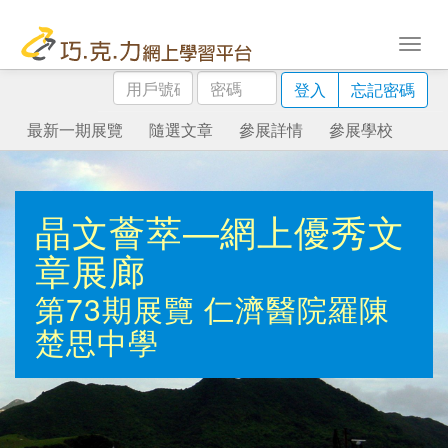
用
密
登入
忘記密碼
戶
碼
號
最新一期展覽
隨選文章
參展詳情
參展學校
碼
晶文薈萃—網上優秀文
章展廊
第73期展覽
仁濟醫院羅陳
楚思中學