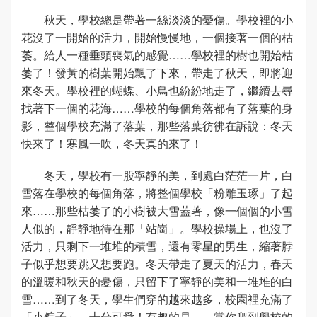
秋天，學校總是帶著一絲淡淡的憂傷。學校裡的小
花沒了一開始的活力，開始慢慢地，一個接著一個的枯
萎。給人一種垂頭喪氣的感覺……學校裡的樹也開始枯
萎了！發黃的樹葉開始飄了下來，帶走了秋天，即將迎
來冬天。學校裡的蝴蝶、小鳥也紛紛地走了，繼續去尋
找著下一個的花海……學校的每個角落都有了落葉的身
影，整個學校充滿了落葉，那些落葉彷彿在訴說：冬天
快來了！寒風一吹，冬天真的來了！
冬天，學校有一股寧靜的美，到處白茫茫一片，白
雪落在學校的每個角落，將整個學校「粉雕玉琢」了起
來……那些枯萎了的小樹被大雪蓋著，像一個個的小雪
人似的，靜靜地待在那「站崗」。學校操場上，也沒了
活力，只剩下一堆堆的積雪，還有零星的男生，縮著脖
子似乎想要跳又想要跑。冬天帶走了夏天的活力，春天
的溫暖和秋天的憂傷，只留下了寧靜的美和一堆堆的白
雪……到了冬天，學生們穿的越來越多，校園裡充滿了
「小粽子」。十分可愛！有趣的是——當你爬到學校的