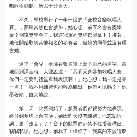
唱歌很動聽，所以十分自大。
不久，學校舉行了一年一度的「全校音樂歌唱大
賽」，夢瑤當然也會參加，她心想：前五名會有獎學
金？別說獎學金了，我連冠軍的獎杯都能拿下！接著，
她便開始取笑其他報名的參賽者，但她的同學並沒有理
會她。
過了一會兒，夢瑤在報名單上寫下自己的名字。當
她回到課室時，大聲說道：「我明天會參加歌唱大賽，
你們一定要到禮堂看我表演啊！」她心想：我一定是第
一名！「我不用練習也能輕易勝出！你們可以嗎？」她
昂著頭，自大地說。
第二天，比賽開始了，參賽者們都很努力地表演。
終於到夢瑤上台表演，她因昨天沒有練習，已忘記歌
詞，更「走音」了！台下的觀眾們都禁不住捂著嘴巴，
竊竊私語。她心想：糟糕了！糟糕了！我真的不該這麼