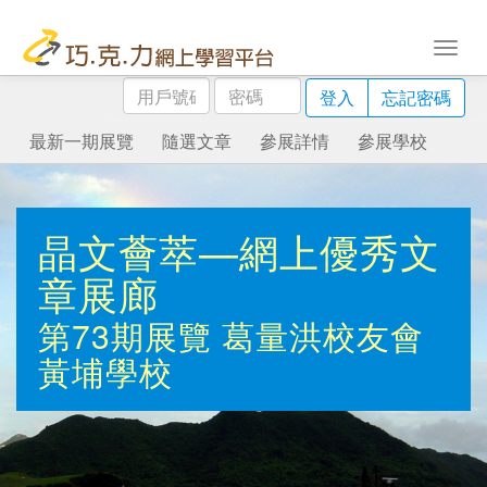
用
密
登入
忘記密碼
戶
碼
號
最新一期展覽
隨選文章
參展詳情
參展學校
碼
晶文薈萃—網上優秀文
章展廊
第73期展覽
葛量洪校友會
黃埔學校