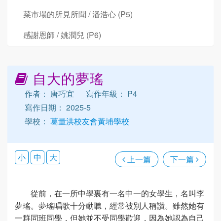
菜市場的所見所聞 / 潘浩心 (P5)
感謝恩師 / 姚潤兒 (P6)
自大的夢瑤
作者： 唐巧宜
寫作年級： P4
寫作日期： 2025-5
學校：
葛量洪校友會黃埔學校
小
中
大
上一篇
下一篇
從前，在一所中學裏有一名中一的女學生，名叫李
夢瑤。夢瑤唱歌十分動聽，經常被別人稱讚。雖然她有
一群同班同學，但她並不受同學歡迎，因為她認為自己