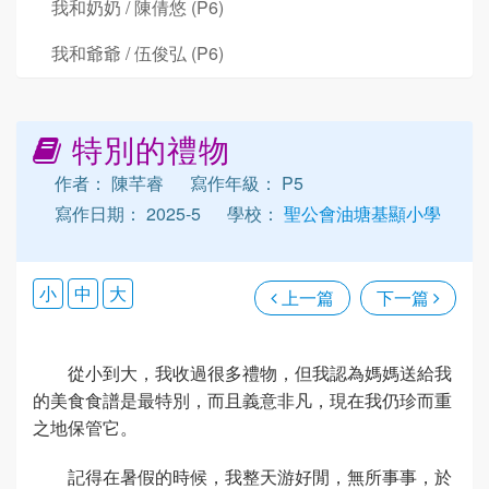
我和奶奶 / 陳倩悠 (P6)
我和爺爺 / 伍俊弘 (P6)
特別的禮物
作者： 陳芊睿
寫作年級： P5
寫作日期： 2025-5
學校：
聖公會油塘基顯小學
小
中
大
上一篇
下一篇
從小到大，我收過很多禮物，但我認為媽媽送給我
的美食食譜是最特別，而且義意非凡，現在我仍珍而重
之地保管它。
記得在暑假的時候，我整天游好閒，無所事事，於