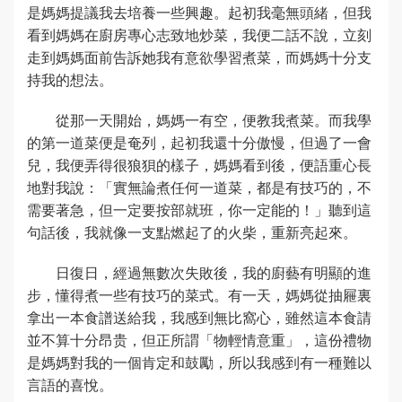
是媽媽提議我去培養一些興趣。起初我毫無頭緒，但我
看到媽媽在廚房專心志致地炒菜，我便二話不說，立刻
走到媽媽面前告訴她我有意欲學習煮菜，而媽媽十分支
持我的想法。
從那一天開始，媽媽一有空，便教我煮菜。而我學
的第一道菜便是奄列，起初我還十分傲慢，但過了一會
兒，我便弄得很狼狽的樣子，媽媽看到後，便語重心長
地對我說：「實無論煮任何一道菜，都是有技巧的，不
需要著急，但一定要按部就班，你一定能的！」聽到這
句話後，我就像一支點燃起了的火柴，重新亮起來。
日復日，經過無數次失敗後，我的廚藝有明顯的進
步，懂得煮一些有技巧的菜式。有一天，媽媽從抽屜裏
拿出一本食譜送給我，我感到無比窩心，雖然這本食請
並不算十分昂贵，但正所謂「物輕情意重」，這份禮物
是媽媽對我的一個肯定和鼓勵，所以我感到有一種難以
言語的喜悅。