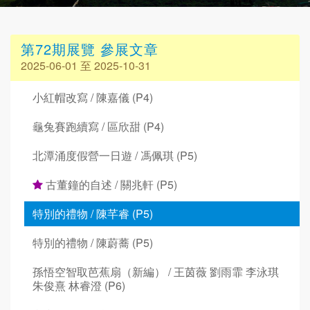
第72期展覽 參展文章
2025-06-01 至 2025-10-31
小紅帽改寫 / 陳嘉儀 (P4)
龜兔賽跑續寫 / 區欣甜 (P4)
北潭涌度假營一日遊 / 馮佩琪 (P5)
古董鐘的自述 / 關兆軒 (P5)
特別的禮物 / 陳芊睿 (P5)
特別的禮物 / 陳蔚蕎 (P5)
孫悟空智取芭蕉扇（新編） / 王茵薇 劉雨霏 李泳琪
朱俊熹 林睿澄 (P6)