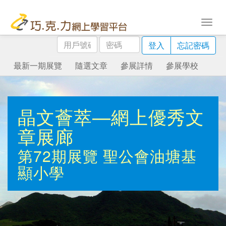
用
密
登入
忘記密碼
戶
碼
號
最新一期展覽
隨選文章
參展詳情
參展學校
碼
晶文薈萃—網上優秀文
章展廊
第72期展覽
聖公會油塘基
顯小學