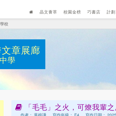
晶文薈萃
校園金榜
巧書店
計
學校
秀文章展廊
中學
「毛毛」之火，可燎我輩之
作者： 葉梓謙
寫作年級： F4
寫作日期： 2025-