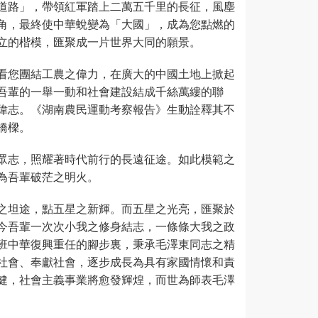
道路」，帶領紅軍踏上二萬五千里的長征，風塵
角，最終使中華蛻變為「大國」，成為您點燃的
立的楷模，匯聚成一片世界大同的願景。
看您團結工農之偉力，在廣大的中國土地上掀起
吾輩的一舉一動和社會建設結成千絲萬縷的聯
偉志。《湖南農民運動考察報告》生動詮釋其不
橋樑。
眾志，照耀著時代前行的長遠征途。如此模範之
為吾輩破茫之明火。
之坦途，點五星之新輝。而五星之光亮，匯聚於
今吾輩一次次小我之修身結志，一條條大我之政
班中華復興重任的腳步裏，秉承毛澤東同志之精
社會、奉獻社會，逐步成長為具有家國情懷和責
健，社會主義事業將愈發輝煌，而世為師表毛澤