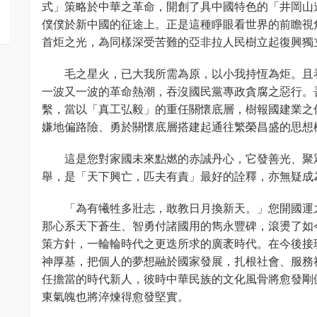
式」策略於中華之革命，開創了具中國特色的「井岡山
僕僕於新中國的征途上。正是這種睜眼看世界的前瞻視
首炬之光，為同樣深受苦難的亞非拉人民樹立起復興獨
毛之星火，已大我所需為原，以小我持恆為炬。且
一波又一波的革命熱潮，吞沒國民黨專政貪腐之惡行。
繫，當以「真工弘毅」的重任關懷底層，樹報國建業之
嫌地偏路險、勇於關懷底層搭建起通往繁榮昌盛的思想
這是您對家國未來點燃的赤誠丹心，它發善光、聚
舉，是「天下興亡，匹夫有責」最好的詮釋，亦無疑成
「為有犧牲多壯志，敢教日月換新天。」您開國運
那心系天下蒼生、智勇付諸國用的雋永豐碑，滾燙了如
策方針，一輪輪時代之更迭所求的廣袤時代。在今後接
神厚基，把個人的夢想融於國家發展，扎根社會、服務
任擔當的時代新人，彼時中華民族的文化風骨將愈發剛
東氣魄也將淬煉得愈發堅實。