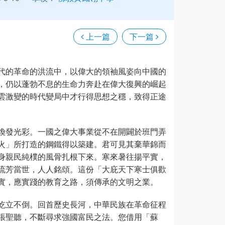
上一篇
下一篇
代的革命的洪流中，以偉大的領袖風姿向中國的
，仍以蓬勃不息的生命力奔赴在偉大復興的崛起
雲激變的時代變局中才行得思想之穩，致得正途
煥發光彩。一國之偉大事業從不在開闢於班門弄
火」所打造的鋼鐵得以築建。君可見其棄華錦而
身親民純樸的風骨扎根下來。寒來暑往揚平實，
流芳當世，人人銘頌。這份「大庇天下寒士俱歡
實，應實踐的教育之路，須傳承的文明之業。
屹立不倒。回首歷史長河，中華民族在革命征程
張聖聽，不斷尋求強國富民之法。您借用「蘇