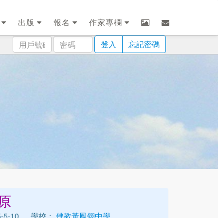
劃
出版
報名
作家專欄
用
密
登入
忘記密碼
戶
碼
號
碼
原
5-10
學校：
佛教黃鳳翎中學