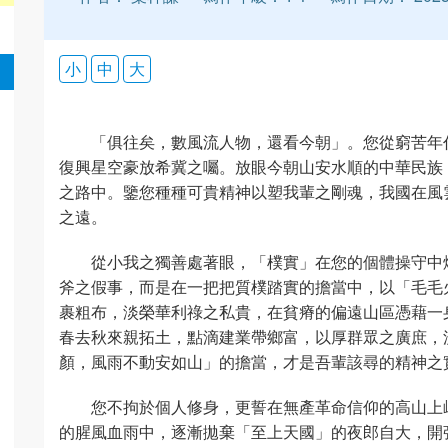
小
中
大
「俱往矣，數風流人物，還看今朝」。您從窮苦年
復興星空豪放希冀之囑。放眼今朝山安水順的中華民族
之路中。鑒您種種可貴精神以塑我輩之剛魂，我國在風
之遠。
從小我之獨善處著眼，「樸實」在您的個體操守中
斧之假事，而是在一把把質樸踏實的擔當中，以「毛毛
裹粗布，淡榮華利祿之私貴，在貧瘠的偏遠山區憑藉一
春去秋來親拓土，點滴建業帶鄉富，以厚群眾之廣庶，
顏，風雨不動安如山」的擔當，才是吾輩該尋的精神之
您不拘於個人修身，更誓在無產革命信仰的高山上
的腥風血雨中，逐漸拋棄「至上天國」的夜郎自大，開