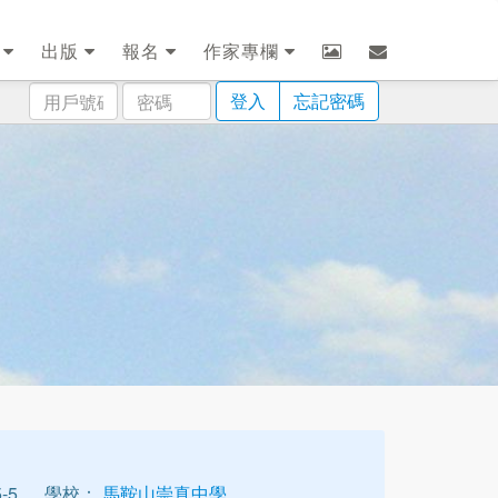
劃
出版
報名
作家專欄
用
密
登入
忘記密碼
戶
碼
號
碼
-5
學校：
馬鞍山崇真中學