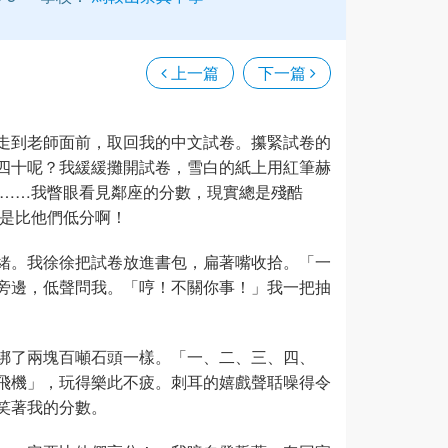
上一篇
下一篇
走到老師面前，取回我的中文試卷。攥緊試卷的
四十呢？我緩緩攤開試卷，雪白的紙上用紅筆赫
過……我瞥眼看見鄰座的分數，現實總是殘酷
總是比他們低分啊！
緒。我徐徐把試卷放進書包，扁著嘴收拾。「一
旁邊，低聲問我。「哼！不關你事！」我一把抽
綁了兩塊百噸石頭一樣。「一、二、三、四、
飛機」，玩得樂此不疲。刺耳的嬉戲聲聒噪得令
笑著我的分數。