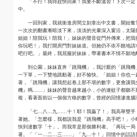
「不行！我得趕快回家！我要不斷溫習！下次一定
中。
一回到家，我就衝進房間立刻拿出中文書，開始奮
一次次的翻書漸暗淡下來，淡淡的光暈深入窗沿，太陽
姐姐！陪我玩！陪我！」妹妹的聲音從門外傳來，把我
你玩吧！」我打開房門對妹妹道。但她仍不依不饒地請
吧行吧。」最終，我屈服於妹妹，帶著書本不情不願地
到公園，妹妹直奔「跳飛機」，我討厭的「跳飛機」
一下單，一下雙地跳動著，好不愉快。「姐姐！你也一
著，「跳飛機」讓我想起卷上那不堪的數字，更會讓我
機』嗎……」妹妹的聲音越來越小，小的連蚊子都聽不
複，看著面前以一個個方格的數字，曾經的回憶滲進腦
「七…八…九……十！耶！我贏了！」我高舉雙手
著她。「怎麼樣，我都說我是『跳飛機』高手吧！」小
快到達數字「十」。而我常是那個勝利者。「再玩一局
著。「「一…二…三……」「九…十！」回憶中的話語