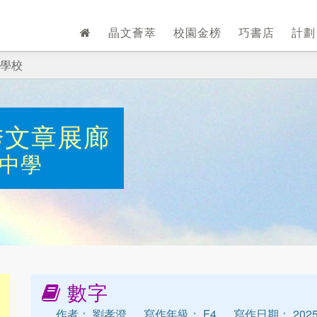
晶文薈萃
校園金榜
巧書店
計
學校
秀文章展廊
中學
數字
作者： 劉孝澄
寫作年級： F4
寫作日期： 2025