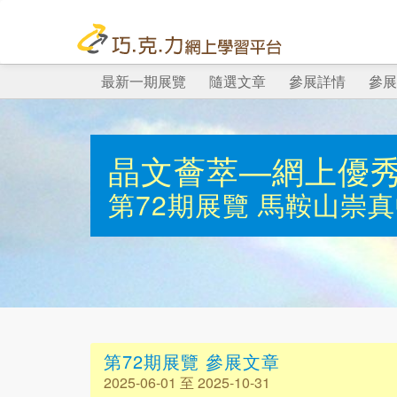
最新一期展覽
隨選文章
參展詳情
參展
晶文薈萃—網上優
第72期展覽
馬鞍山崇真
第72期展覽 參展文章
2025-06-01 至 2025-10-31