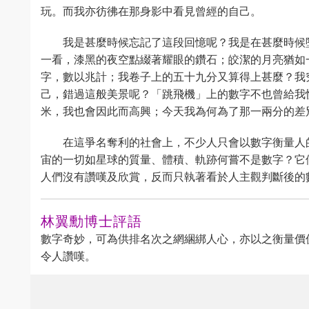
玩。而我亦彷彿在那身影中看見曾經的自己。
我是甚麼時候忘記了這段回憶呢？我是在甚麼時候
一看，漆黑的夜空點綴著耀眼的鑽石；皎潔的月亮猶如
字，數以兆計；我卷子上的五十九分又算得上甚麼？我
己，錯過這般美景呢？「跳飛機」上的數字不也曾給我
米，我也會因此而高興；今天我為何為了那一兩分的差
在這爭名奪利的社會上，不少人只會以數字衡量人
宙的一切如星球的質量、體積、軌跡何嘗不是數字？它
人們沒有讚嘆及欣賞，反而只執著看於人主觀判斷後的
林翼勳博士評語
數字奇妙，可為供排名次之網綑綁人心，亦以之衡量價
令人讚嘆。