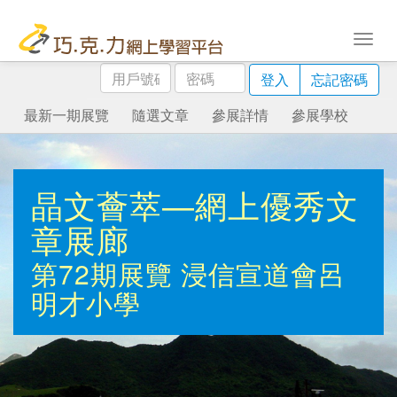
用
密
登入
忘記密碼
戶
碼
號
最新一期展覽
隨選文章
參展詳情
參展學校
碼
晶文薈萃—網上優秀文
章展廊
第72期展覽
浸信宣道會呂
明才小學