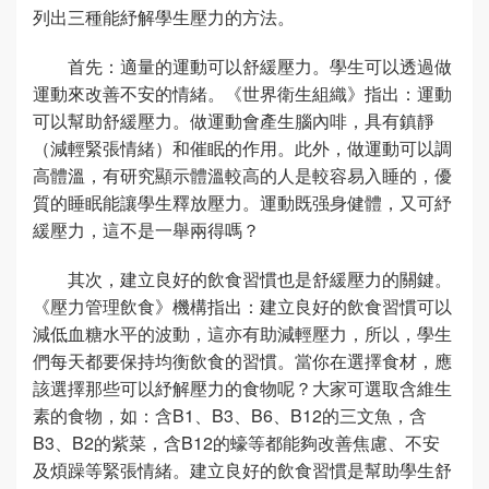
列出三種能紓解學生壓力的方法。
首先：適量的運動可以舒緩壓力。學生可以透過做
運動來改善不安的情緒。《世界衛生組織》指出：運動
可以幫助舒緩壓力。做運動會產生腦內啡，具有鎮靜
（減輕緊張情緒）和催眠的作用。此外，做運動可以調
高體溫，有研究顯示體溫較高的人是較容易入睡的，優
質的睡眠能讓學生釋放壓力。運動既强身健體，又可紓
緩壓力，這不是一舉兩得嗎？
其次，建立良好的飲食習慣也是舒緩壓力的關鍵。
《壓力管理飲食》機構指出：建立良好的飲食習慣可以
減低血糖水平的波動，這亦有助減輕壓力，所以，學生
們每天都要保持均衡飲食的習慣。當你在選擇食材，應
該選擇那些可以紓解壓力的食物呢？大家可選取含維生
素的食物，如：含B1、B3、B6、B12的三文魚，含
B3、B2的紫菜，含B12的蠔等都能夠改善焦慮、不安
及煩躁等緊張情緒。建立良好的飲食習慣是幫助學生舒