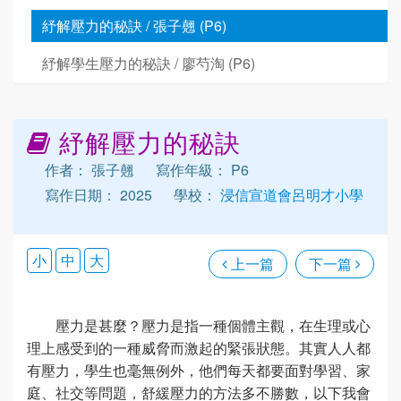
紓解壓力的秘訣 / 張子翹 (P6)
紓解學生壓力的秘訣 / 廖芍淘 (P6)
紓解壓力的秘訣
作者： 張子翹
寫作年級： P6
寫作日期： 2025
學校：
浸信宣道會呂明才小學
小
中
大
上一篇
下一篇
壓力是甚麼？壓力是指一種個體主觀，在生理或心
理上感受到的一種威脅而激起的緊張狀態。其實人人都
有壓力，學生也毫無例外，他們每天都要面對學習、家
庭、社交等問題，舒緩壓力的方法多不勝數，以下我會