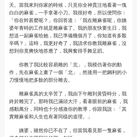
天。當我來到你家的時候，只見你全神貫注地看著一塊
白白的麻雀，一手拿著小刀。我很好奇，所以便問你：
「你在幹甚麼呢？」你回答道：「我在雕麻雀呢，你姨
婆年青時的工作就是雕麻雀了。我的朋友快要生日，我
想送一副麻雀给她，我已準備幾個月了，你知道有多艱
辛嗎？」這時，我更好奇了，我請求你教我雕麻雀，沒
想到你竟爽快地答應了，我興奮得手舞足蹈。
你教了我比較容易雕的「北」，我模仿著你的動
作，先在麻雀上畫了一個「北」，然後用一把鋼利的小
刀慢慢地把多餘的部分雕去。
雕麻雀真的太辛苦了，我由下午雕到黃昏時分，我
終於雕完了。那時我已滿頭大汗，看著眼前的麻雀 ，我
感動萬分，同時也十分感激你的教導，你跟我說：「其
實雕麻雀和人生也有著同樣的道理。」
姨婆，雖然你已不在了，但當我看見那一隻麻雀，