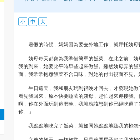
小
中
大
暑假的時候，媽媽因為要去外地工作，就拜托姨母
姨母每天都會為我準備簡單的飯菜。在此之前，姨
我的到來，她要比平時早些起來做飯。雖然姨母弄的飯
而，我常常抱怨飯菜不合口味，對她的付出視而不見。
生日這天，我和朋友玩到很晚才回去，才發現她做
看見我回來，原本快要睡著的姨母，趕忙起來迎接我。
啊，你在外面玩到這麼晚，我就應該想到你已經吃過了
你。」
我默默地吃完了飯菜，就如同她默默地聽我的抱怨
之後的幾天，一切如常，只是這間屋子沒了我的抱