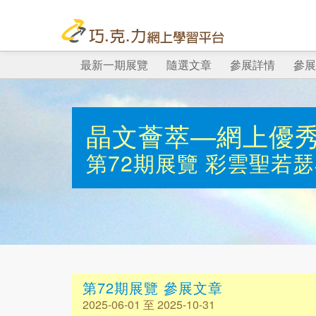
最新一期展覽
隨選文章
參展詳情
參展
晶文薈萃—網上優
第72期展覽
彩雲聖若瑟
第72期展覽 參展文章
2025-06-01 至 2025-10-31