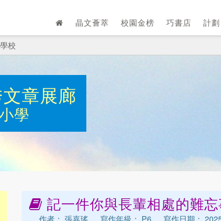
晶文薈萃
校園金榜
巧書店
計
學校
秀文章展廊
小學
記一件你與長輩相處的難忘
作者： 張嘉瑤
寫作年級： P6
寫作日期： 2025-