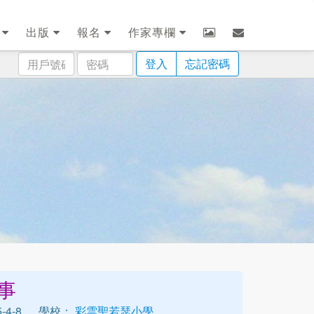
劃
出版
報名
作家專欄
用
密
登入
忘記密碼
戶
碼
號
碼
事
4-8
學校：
彩雲聖若瑟小學