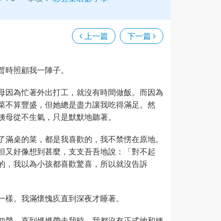
上一篇
下一篇
暫時照顧我一陣子。
母因為忙著外出打工，就沒有時間做飯。而因為
菜不算豐盛，但她總是盡力讓我吃得滿足。然
姨母從不生氣，只是默默地聽著。
了滿桌的菜，都是我喜歡的，我不禁愣在原地。
但又好像想到甚麼，支支吾吾地說：「對不起
的，我以為小孩都喜歡驚喜，所以就沒告訴
一樣。我滿懷愧疚直到深夜才睡著。
怨聲。直到媽媽帶走我時，我都沒有正式地和姨