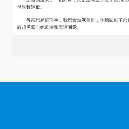
母說聲道歉。
每當想起這件事，我都會熱淚盈眶，彷彿回到了那
鼓起勇氣向她道歉和表達謝意。