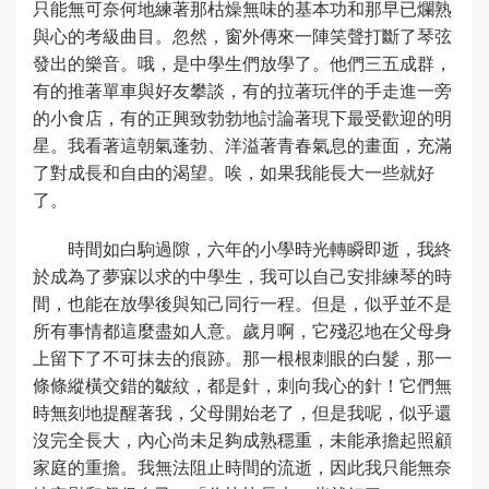
只能無可奈何地練著那枯燥無味的基本功和那早已爛熟
與心的考級曲目。忽然，窗外傳來一陣笑聲打斷了琴弦
發出的樂音。哦，是中學生們放學了。他們三五成群，
有的推著單車與好友攀談，有的拉著玩伴的手走進一旁
的小食店，有的正興致勃勃地討論著現下最受歡迎的明
星。我看著這朝氣蓬勃、洋溢著青春氣息的畫面，充滿
了對成長和自由的渴望。唉，如果我能長大一些就好
了。
時間如白駒過隙，六年的小學時光轉瞬即逝，我終
於成為了夢寐以求的中學生，我可以自己安排練琴的時
間，也能在放學後與知己同行一程。但是，似乎並不是
所有事情都這麼盡如人意。歲月啊，它殘忍地在父母身
上留下了不可抹去的痕跡。那一根根刺眼的白髮，那一
條條縱橫交錯的皺紋，都是針，刺向我心的針！它們無
時無刻地提醒著我，父母開始老了，但是我呢，似乎還
沒完全長大，內心尚未足夠成熟穩重，未能承擔起照顧
家庭的重擔。我無法阻止時間的流逝，因此我只能無奈