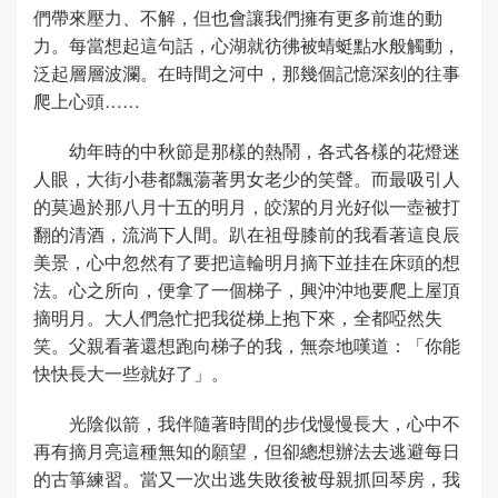
們帶來壓力、不解，但也會讓我們擁有更多前進的動
力。每當想起這句話，心湖就彷彿被蜻蜓點水般觸動，
泛起層層波瀾。在時間之河中，那幾個記憶深刻的往事
爬上心頭……
幼年時的中秋節是那樣的熱鬧，各式各樣的花燈迷
人眼，大街小巷都飄蕩著男女老少的笑聲。而最吸引人
的莫過於那八月十五的明月，皎潔的月光好似一壺被打
翻的清酒，流淌下人間。趴在祖母膝前的我看著這良辰
美景，心中忽然有了要把這輪明月摘下並挂在床頭的想
法。心之所向，便拿了一個梯子，興沖沖地要爬上屋頂
摘明月。大人們急忙把我從梯上抱下來，全都啞然失
笑。父親看著還想跑向梯子的我，無奈地嘆道：「你能
快快長大一些就好了」。
光陰似箭，我伴隨著時間的步伐慢慢長大，心中不
再有摘月亮這種無知的願望，但卻總想辦法去逃避每日
的古箏練習。當又一次出逃失敗後被母親抓回琴房，我