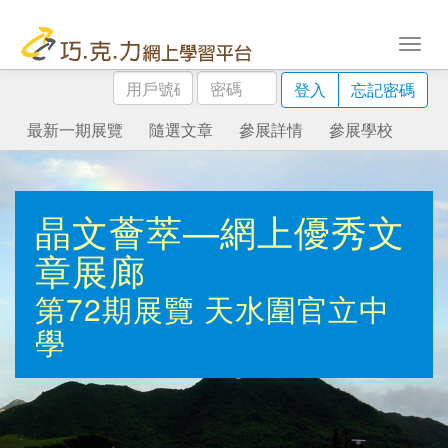
用
密
登入
忘記密碼
戶
碼
號
最新一期展覽
隨選文章
參展詳情
參展學校
碼
晶文薈萃—網上優秀文
章展廊
第72期展覽
天水圍官立中
學