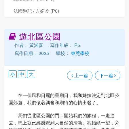
法國遊記 / 方婼柔 (P6)
遊北區公園
作者： 黃湘喜
寫作年級： P5
寫作日期： 2025
學校：
東莞學校
小
中
大
上一篇
下一篇
在一個風和日麗的星期日，我和妹妹決定到北區公
園郊遊，我們懷著興奮和期待的心情出發了。
我們從北區公園的門口開始我們的旅程，一走進
去，馬上就已經感覺到大自然的清新。我抬頭一望，旁