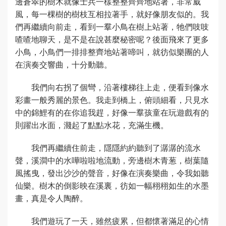
邊蒼翠的樹木就像士兵一樣整整齊齊地站著，非常威
風，每一棵樹的樹枝互相拉著手，就好像朋友似的。我
們再繼續向前走，看到一羣小鳥在樹上站著，牠們吱吱
喳喳地聊天，是不是在說甚麼秘密呢？後面飛來了更多
小鳥，小鳥們一排排整齊地站著啼叫，就彷似樂團的人
在演奏交響曲，十分動聽。
我們向右拐了個彎，沿著樓梯往上走，便看到像水
彩畫一般秀麗的景色。我走到橋上，俯頭細看，只見水
中的錦鯉有的在你追我趕，好像一羣孩童在玩遊戲有的
則躍出水面，濺起了點點水花，充滿生機。
我們再繼續住前走，隱隱約約聽到了潺潺的流水
聲，溪澗中的水嘩啦啦地流動，旁邊樹木青葱，樹葉隨
風搖曳，發出沙沙的聲音，好像在演奏樂曲，令我如聽
仙樂。樹木的倒影映在溪裏，彷如一幅栩栩如生的水墨
畫，真是令人陶醉。
我們遊玩了一天，雖然疲累，但都懷著滿足的心情