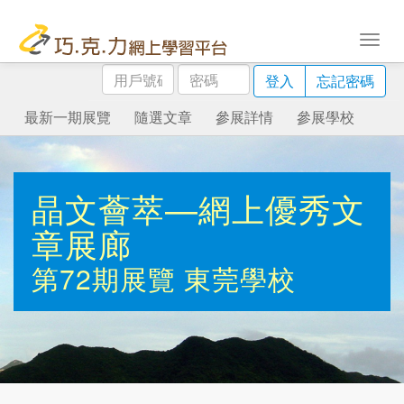
用
密
登入
忘記密碼
戶
碼
號
最新一期展覽
隨選文章
參展詳情
參展學校
碼
晶文薈萃—網上優秀文
章展廊
第72期展覽
東莞學校