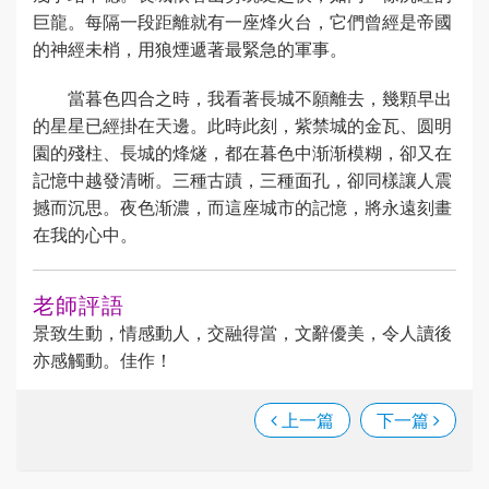
巨龍。每隔一段距離就有一座烽火台，它們曾經是帝國
的神經未梢，用狼煙遞著最緊急的軍事。
當暮色四合之時，我看著長城不願離去，幾顆早出
的星星已經掛在天邊。此時此刻，紫禁城的金瓦、圆明
園的殘柱、長城的烽燧，都在暮色中渐渐模糊，卻又在
記憶中越發清晰。三種古蹟，三種面孔，卻同樣讓人震
撼而沉思。夜色渐濃，而這座城市的記憶，將永遠刻畫
在我的心中。
老師評語
景致生動，情感動人，交融得當，文辭優美，令人讀後
亦感觸動。佳作！
上一篇
下一篇