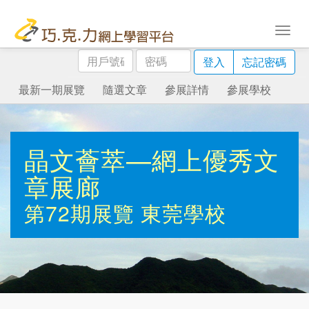
用
密
登入
忘記密碼
戶
碼
號
最新一期展覽
隨選文章
參展詳情
參展學校
碼
晶文薈萃—網上優秀文
章展廊
第72期展覽
東莞學校