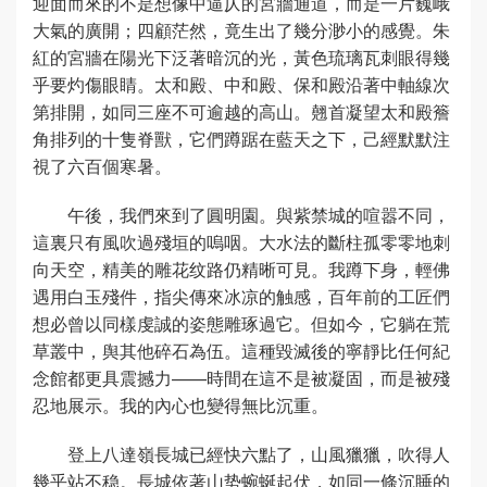
迎面而來的不是想像中逼仄的宮牆通道，而是一片巍峨
大氣的廣開；四顧茫然，竟生出了幾分渺小的感覺。朱
紅的宮牆在陽光下泛著暗沉的光，黃色琉璃瓦刺眼得幾
乎要灼傷眼睛。太和殿、中和殿、保和殿沿著中軸線次
第排開，如同三座不可逾越的高山。翹首凝望太和殿簷
角排列的十隻脊獸，它們蹲踞在藍天之下，己經默默注
視了六百個寒暑。
午後，我們來到了圓明園。與紫禁城的喧嚣不同，
這裏只有風吹過殘垣的嗚咽。大水法的斷柱孤零零地刺
向天空，精美的雕花纹路仍精晰可見。我蹲下身，輕佛
遇用白玉殘件，指尖傳來冰凉的触感，百年前的工匠們
想必曾以同樣虔誠的姿態雕琢過它。但如今，它躺在荒
草叢中，舆其他碎石為伍。這種毀滅後的寧靜比任何紀
念館都更具震撼力——時間在這不是被凝固，而是被殘
忍地展示。我的內心也變得無比沉重。
登上八達嶺長城已經快六點了，山風獵獵，吹得人
幾乎站不稳。長城依著山势蜿蜒起伏，如同一條沉睡的